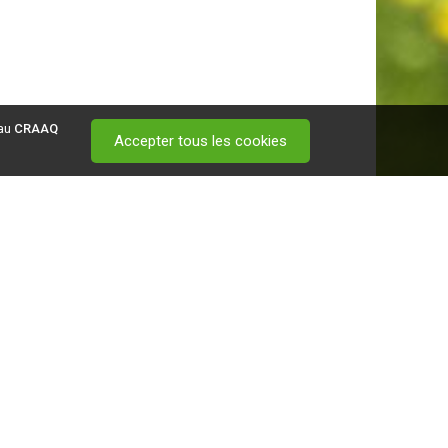
 au
CRAAQ
Accepter tous les cookies
 visitez ce
lien
.