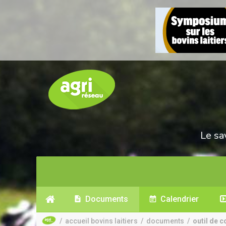
Le sa
Documents
Calendrier
/
accueil bovins laitiers
/
documents
/
outil de 