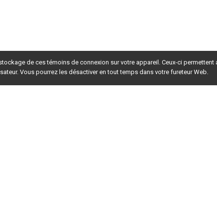
 stockage de ces témoins de connexion sur votre appareil. Ceux-ci permettent
lisateur. Vous pourrez les désactiver en tout temps dans votre fureteur Web.
rsion du site en
développement
. Pour la version en
production
,