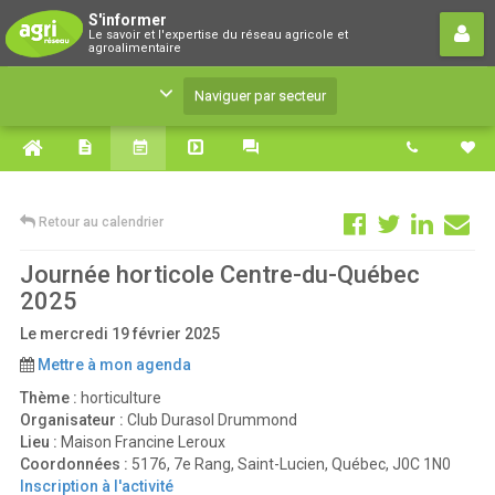
S'informer
S'informer
Le savoir et l'expertise du réseau agricole et
Le savoir et l'expertise du réseau agricole et
agroalimentaire
agroalimentaire
Naviguer par secteur
Retour au calendrier
Journée horticole Centre-du-Québec
2025
Le mercredi 19 février 2025
Mettre à mon agenda
Thème :
horticulture
Organisateur :
Club Durasol Drummond
Lieu :
Maison Francine Leroux
Coordonnées :
5176, 7e Rang, Saint-Lucien, Québec, J0C 1N0
Inscription à l'activité