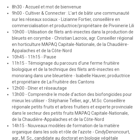
8h30 - Accueil et mot de bienvenue
9h00 - Cultiver & Connecter : L’art de bâtir une communauté
sur les réseaux sociaux - Lizianne Fortier, conseillère en
commercialisation et productrice/propriétaire de Pivoinerie Lili
10h00 - Utilisation de filets anti-insectes dans la production de
bleuets en corymbe - Christian Lacroix, agr. Conseiller régional
en horticulture MAPAQ Capitale-Nationale, de la Chaudière-
Appalaches et de la Côte-Nord
10h45 - 11h15 - Pause
11h15 - Témoignage du parcours d’une ferme fruitière
biologique et de la technique des filets anti-insectes en
monorang dans une bleuetière - Isabelle Hauver, productrice
et propriétaire de La Fruitière des Cantons
12h00 - Dîner et réseautage
13h00 - Comprendre le mode d'action des biofongicides pour
mieux les utiliser - Stéphanie Tellier, agr., M.Sc. Conseillère
régionale petits fruits et arbres fruitiers et experte provinciale
dans le secteur des petits fruits MAPAQ Capitale-Nationale,
de la Chaudière-Appalaches et de la Côte-Nord
14h15 - Nouveaux modèles de formation de la matière
organique dans les sols et rôle de l'azote - CindyDenoncourt,
agr., M. Sc., candidate au doctorat en biologie végétale