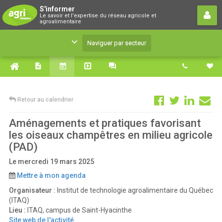
S'informer
S'informer
Le savoir et l'expertise du réseau agricole et
Le savoir et l'expertise du réseau agricole et
agroalimentaire
agroalimentaire
Naviguer par secteur
Retour au calendrier
Aménagements et pratiques favorisant
les oiseaux champêtres en milieu agricole
(PAD)
Le mercredi 19 mars 2025
Mettre à mon agenda
Organisateur :
Institut de technologie agroalimentaire du Québec
(ITAQ)
Lieu :
ITAQ, campus de Saint-Hyacinthe
Site web de l'activité