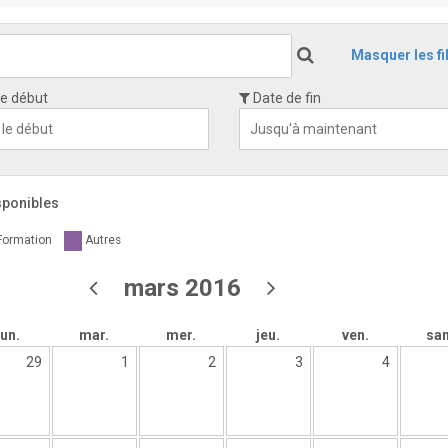
Masquer les fi
e début
Date de fin
sponibles
Formation
Autres
mars 2016
lun.
mar.
mer.
jeu.
ven.
sa
29
1
2
3
4