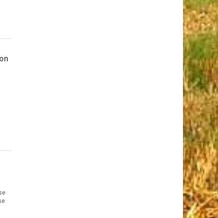
ion
 se
se