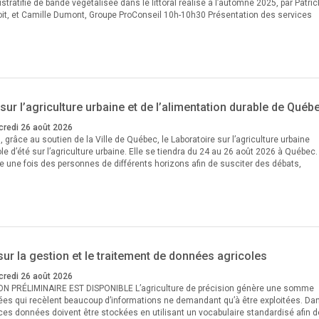
ratifié de bande végétalisée dans le littoral réalisé à l’automne 2025, par Patric
it, et Camille Dumont, Groupe ProConseil 10h-10h30 Présentation des services
 sur l’agriculture urbaine et de l’alimentation durable de Québ
credi 26 août 2026
, grâce au soutien de la Ville de Québec, le Laboratoire sur l’agriculture urbaine
e d’été sur l’agriculture urbaine. Elle se tiendra du 24 au 26 août 2026 à Québec. 
 une fois des personnes de différents horizons afin de susciter des débats,
ur la gestion et le traitement de données agricoles
credi 26 août 2026
PRÉLIMINAIRE EST DISPONIBLE L’agriculture de précision génère une somme
es qui recèlent beaucoup d’informations ne demandant qu’à être exploitées. Da
ces données doivent être stockées en utilisant un vocabulaire standardisé afin d