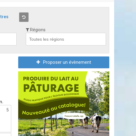
ltres
Régions
Proposer un évènement
m.
5