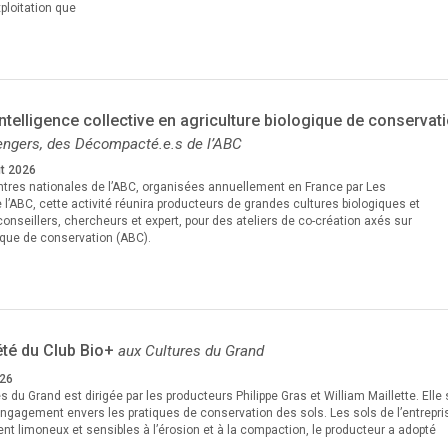
xploitation que
ntelligence collective en agriculture biologique de conservat
engers, des Décompacté.e.s de l’ABC
ût 2026
ntres nationales de l’ABC, organisées annuellement en France par Les
l’ABC, cette activité réunira producteurs de grandes cultures biologiques et
onseillers, chercheurs et expert, pour des ateliers de co-création axés sur
gique de conservation (ABC).
té du Club Bio+
aux Cultures du Grand
026
es du Grand est dirigée par les producteurs Philippe Gras et William Maillette. Elle
engagement envers les pratiques de conservation des sols. Les sols de l’entrepri
nt limoneux et sensibles à l’érosion et à la compaction, le producteur a adopté