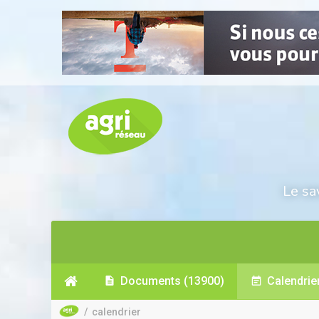
Le sa
Documents
(13900)
Calendrie
/
calendrier