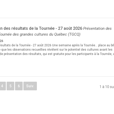
n des résultats de la Tournée - 27 août 2026
Présentation des
 Tournée des grandes cultures du Québec (TGCQ)
026
ésultats de la Tournée - 27 août 2026 Une semaine après la Tournée… place au bil
que les observations recueillies révèlent sur le potentiel des cultures avant les
 de présentation des résultats, qui est gratuite pour les participants à la Tournée, 
4
5
6
Suiv.
1 à 10 su