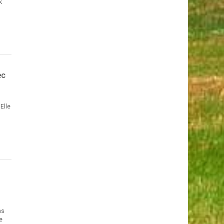
k
ec
Elle
ns
e