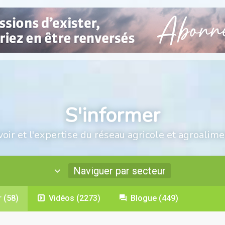
S'informer
voir et l'expertise du réseau agricole et agroalime
Naviguer par secteur
r
(58)
Vidéos
(2273)
Blogue
(449)