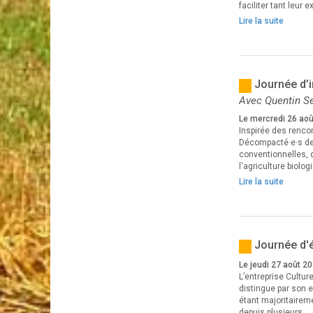
faciliter tant leur e
Lire la suite
Journée d’i
Avec Quentin S
Le mercredi 26 ao
Inspirée des renco
Décompacté·e·s de 
conventionnelles, c
l'agriculture biolo
Lire la suite
Journée d'é
Le jeudi 27 août 2
L’entreprise Cultur
distingue par son 
étant majoritaireme
depuis plusieurs