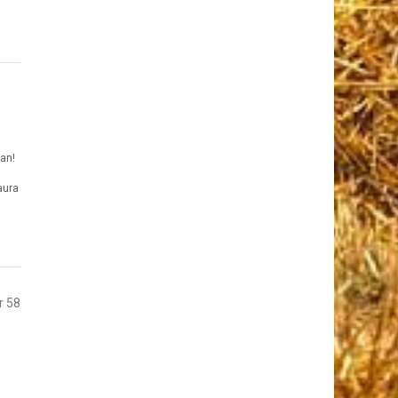
an!
aura
r 58