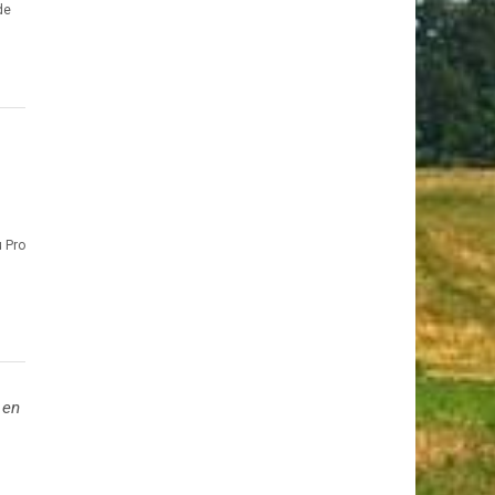
de
 Pro
 en