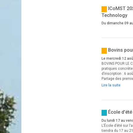
ICoMST 202
Technology
Du dimanche 09 au
Bovins pour
Le mercredi 12 ao
BOVINS POUR LE CL
pratiques concrètes
d’inscription : 6 
Partage des premi
Lire la suite
École d'été
Du lundi 17 au ven
L’École d’été sur l
tiendra du 17 au 2