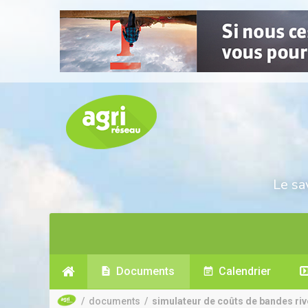
Le sa
Documents
Calendrier
/
documents
/
simulateur de coûts de bandes riv