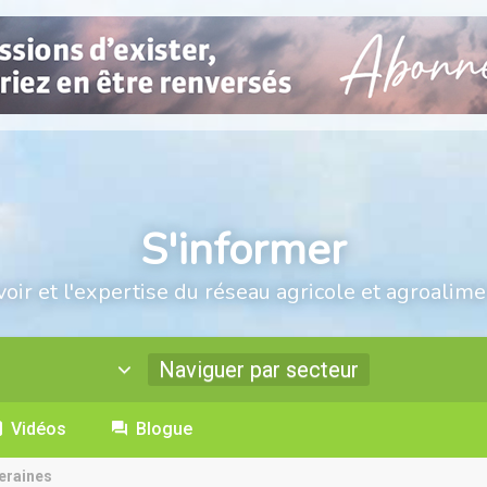
S'informer
voir et l'expertise du réseau agricole et agroalime
Naviguer par secteur
Vidéos
Blogue
eraines