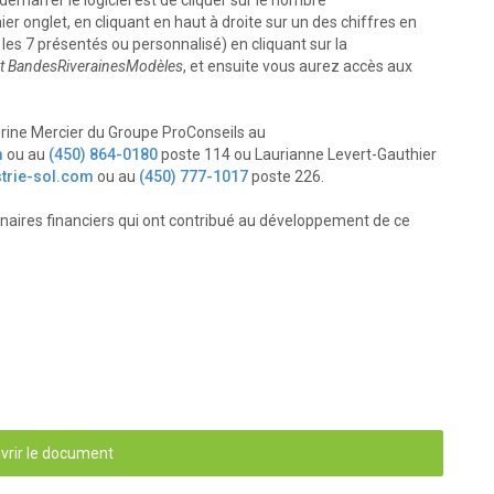
émarrer le logiciel est de cliquer sur le nombre
r onglet, en cliquant en haut à droite sur un des chiffres en
n les 7 présentés ou personnalisé) en cliquant sur la
et
BandesRiverainesModèles
, et ensuite vous aurez accès aux
rine Mercier du Groupe ProConseils au
m
ou au
(450) 864-0180
poste 114 ou Laurianne Levert-Gauthier
strie-sol.com
ou au
(450) 777-1017
poste 226.
aires financiers qui ont contribué au développement de ce
vrir le document