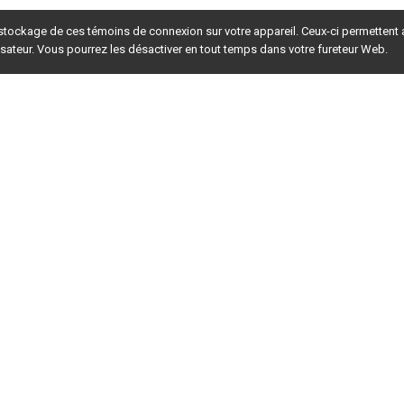
 stockage de ces témoins de connexion sur votre appareil. Ceux-ci permettent
lisateur. Vous pourrez les désactiver en tout temps dans votre fureteur Web.
rsion du site en
développement
. Pour la version en
production
,