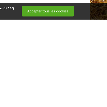
 au
CRAAQ
Accepter tous les cookies
 visitez ce
lien
.