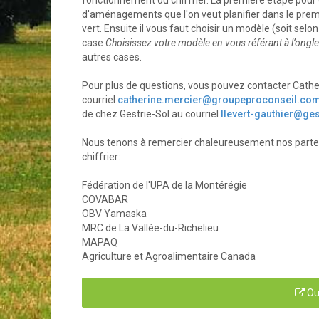
fonctionnement du chiffrier. La première étape pour d
d'aménagements que l'on veut planifier dans le premie
vert. Ensuite il vous faut choisir un modèle (soit selo
case
Choisissez votre modèle en vous référant à l’ongl
autres cases.
Pour plus de questions, vous pouvez contacter Cathe
courriel
catherine.mercier@groupeproconseil.co
de chez Gestrie-Sol au courriel
llevert-gauthier@ge
Nous tenons à remercier chaleureusement nos parten
chiffrier:
Fédération de l'UPA de la Montérégie
COVABAR
OBV Yamaska
MRC de La Vallée-du-Richelieu
MAPAQ
Agriculture et Agroalimentaire Canada
Ou