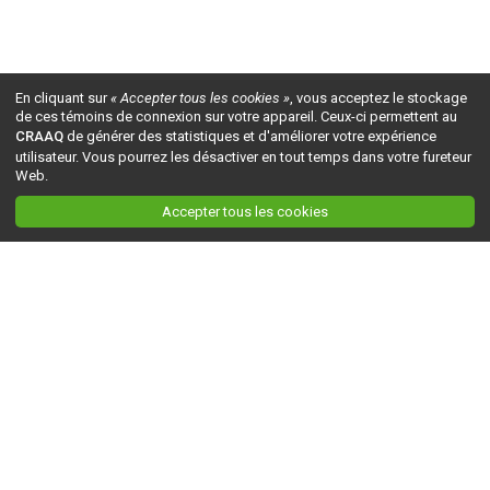
En cliquant sur
« Accepter tous les cookies »
, vous acceptez le stockage
de ces témoins de connexion sur votre appareil. Ceux-ci permettent au
CRAAQ
de générer des statistiques et d'améliorer votre expérience
utilisateur. Vous pourrez les désactiver en tout temps dans votre fureteur
Web.
Accepter tous les cookies
Ceci est la version du site en
développement
. Pour la version en
production
, visitez ce
lien
.