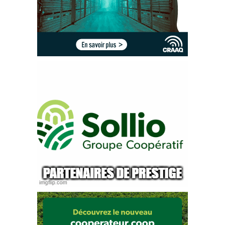
Le château de Cyr est fier de 
Cell.: 450-513-1770
vous offrir entière satisfaction avec 
info@chateaudecyr.com
ses produits de qualité.
AUTOMNE 2020, VOLUME 43, NUMÉRO 1
9
L’ABEILLE 