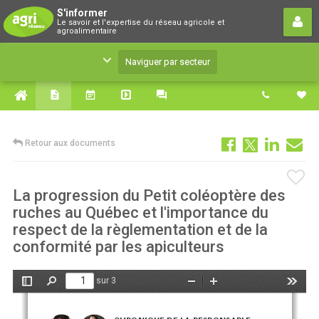
S'informer
S'informer
Le savoir et l'expertise du réseau agricole et
Le savoir et l'expertise du réseau agricole et
agroalimentaire
agroalimentaire
Naviguer par secteur
Retour aux documents
La progression du Petit coléoptère des
ruches au Québec et l'importance du
respect de la règlementation et de la
conformité par les apiculteurs
sur 3
Afficher/Masquer
Rechercher
Zoom
Zoom
Outils
le
arrière
avant
panneau