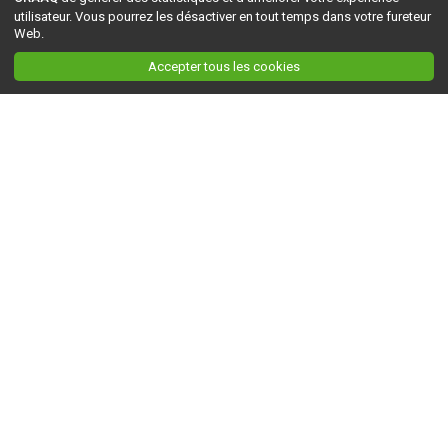
utilisateur. Vous pourrez les désactiver en tout temps dans votre fureteur
Web.
Accepter tous les cookies
Ceci est la version du site en
développement
. Pour la version en
production
, visitez ce
lien
.
AGRI-RÉSEAU
À propos d'Agri-Réseau
S'INFORMER