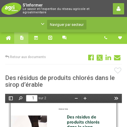
S'informer
S'informer
Le savoir et l'expertise du réseau agricole et
Le savoir et l'expertise du réseau agricole et
agroalimentaire
agroalimentaire
Naviguer par secteur
Retour aux documents
Des résidus de produits chlorés dans le
sirop d’érable
sur 2
Afficher/Masquer
Rechercher
Zoom
Zoom
Outils
le
arrière
avant
panneau
PRODUCTION
latéral
Des résidus de 
produits chlorés 
dans le sirop 