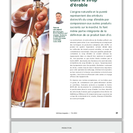
d’érable
L’origine naturelle et la pureté 
représentent des attributs 
distinctifs du sirop d’érable par 
comparaison aux autres produits 
sucrants sur le marché. Ils font 
Texte de
LUC LAGACÉ
même partie intégrante de la 
Microbiologiste,  
Ph. D., chercheur, chef 
définition de ce produit bien d’ici. 
d’équipe - Recherche 
et développement - 
Produits de l’érable 
et procédés,  
Les  acériculteurs  et  acéricultrices  du  Québec  prêtent  une  
Centre ACER
attention particulière à ces caractéristiques en employant 
des  techniques  de  production  adaptées  afin  d’offrir  un  
produit   de   qualité.   Cependant,   certains   détails   dans   
les  méthodes  de  travail  peuvent  entraîner  un  risque  de  
contamination involontaire. Cela peut paraître paradoxal 
: 
contaminer   le   sirop   d’érable   en   voulant   nettoyer   les   
équipements  dans  un  objectif  d’en  améliorer  la  qualité  
!  
Or,  c’est  pourtant  ce  que  révèle  l’étude  conduite  par  le  
Centre ACER 
: des résidus de chlorates se trouvent dans des 
échantillons  de  sirop  d’érable.  La  cause  
:  l’assainissement  
des équipements avec des produits d’entretien contenant 
du chlore, comme l’eau de Javel. Il devient donc important, 
pour cette opération de nettoyage, d’utiliser le bon produit, 
au bon moment, à la bonne concentration et de la bonne 
manière, c’est-à-dire en effectuant entre autres un rinçage 
efficace des équipements.
En  réponse  aux  normes  européennes,  où  les  limites  pour  
ce  genre  de  contaminant  sont  particulièrement  sévères  
et  contrôlées,  l’industrie  acéricole  a  mandaté  le  Centre  
ACER  afin  de  documenter  la  contamination  en  chlorates  
et  perchlorates  dans  le  sirop  d’érable.  Les  deux  objectifs  
de cette étude, financée par le programme Innov’Action du 
MAPAQ, les PPAQ et le CIE, étaient de brosser un portrait de 
ce type de contamination et, ensuite, d’essayer d’identifier 
sa source principale.
21
InfoSirop magazine   /   Été 2022
PRODUCTION