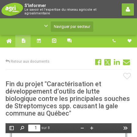
S'informer
S'informer
Le savoir et l'expertise du réseau agricole et
Le savoir et l'expertise du réseau agricole et
agroalimentaire
agroalimentaire
Naviguer par secteur
Retour aux documents
Fin du projet "Caractérisation et
développement d’outils de lutte
biologique contre les principales souches
de Streptomyces spp. causant la gale
commune au Québec"
sur 8
Afficher/Masquer
Rechercher
Zoom
Zoom
Outils
le
arrière
avant