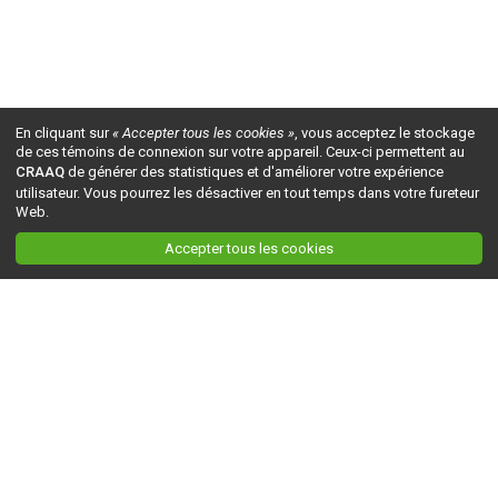
En cliquant sur
« Accepter tous les cookies »
, vous acceptez le stockage
de ces témoins de connexion sur votre appareil. Ceux-ci permettent au
CRAAQ
de générer des statistiques et d'améliorer votre expérience
utilisateur. Vous pourrez les désactiver en tout temps dans votre fureteur
Web.
Accepter tous les cookies
Ceci est la version du site en
développement
. Pour la version en
production
, visitez ce
lien
.