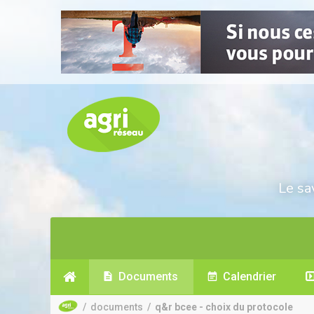
Le sa
Documents
Calendrier
/
documents
/
q&r bcee - choix du protocole