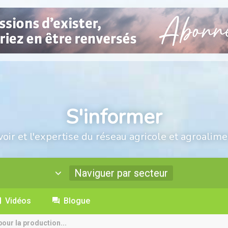
S'informer
voir et l'expertise du réseau agricole et agroalime
Naviguer par secteur
Vidéos
Blogue
pour la production...