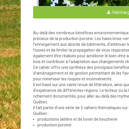
Télécharg
Au-delà des nombreux bénéfices environnementaux qu'
précieux de la production porcine. Les haies brise-ve
l’enneigement aux abords de bâtiments, d'atténuer l
fosses et de limiter la propagation de virus respira
également être réalisés pour améliorer le bien-être a
bois et contribuer à l’adaptation aux changements c
Ce cahier offre une synthèse des principaux bénéfices
d’aménagement et de gestion permettant de les favoris
pour minimiser les risques et inconvénients.
Il est basé sur une vaste revue de littérature, ainsi 
d'expérience de différentes régions. Le lecteur ou la 
richement documentés, pour aller au-delà des mythes 
Québec.
Il fait partie d’une série de 5 cahiers thématiques su
Québec :
productions laitière et de bovin de boucherie
production porcine