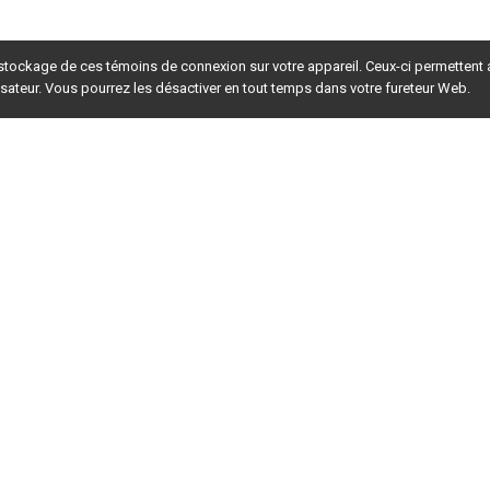
 stockage de ces témoins de connexion sur votre appareil. Ceux-ci permettent
lisateur. Vous pourrez les désactiver en tout temps dans votre fureteur Web.
rsion du site en
développement
. Pour la version en
production
,