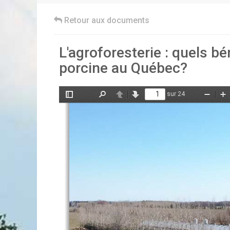
Retour aux documents
L'agroforesterie : quels b
porcine au Québec?
sur 24
Afficher/Masquer
Rechercher
Précédent
Suivant
Zoom
Z
le
arrière
av
panneau
latéral