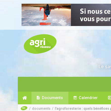
Le sa
Documents
Calendrier
/
documents
/
l'agroforesterie : quels bénéfices 