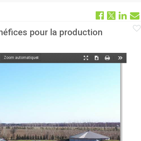
énéfices pour la production
oom
Mode
Télécharger
Imprimer
Outils
ant
présentation