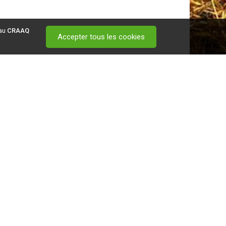
 au
CRAAQ
Accepter tous les cookies
 visitez ce
lien
.