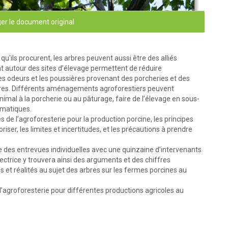
er le document original
ils procurent, les arbres peuvent aussi être des alliés
nt autour des sites d’élevage permettent de réduire
es odeurs et les poussières provenant des porcheries et des
toires. Différents aménagements agroforestiers peuvent
nimal à la porcherie ou au pâturage, faire de l’élevage en sous-
limatiques.
 de l’agroforesterie pour la production porcine, les principes
er, les limites et incertitudes, et les précautions à prendre
que des entrevues individuelles avec une quinzaine d’intervenants
lectrice y trouvera ainsi des arguments et des chiffres
et réalités au sujet des arbres sur les fermes porcines au
r l’agroforesterie pour différentes productions agricoles au