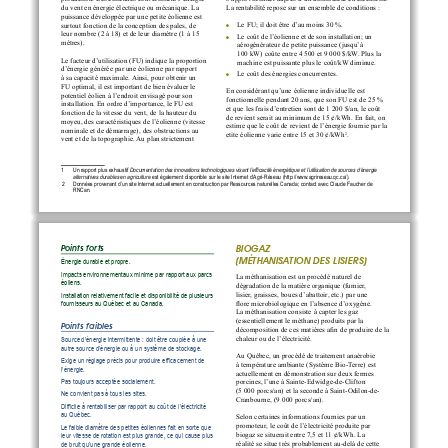
La rentabilité repose sur un ensemble de conditions :
du vent en énergie électrique ou mécanique. La 
puissance développée par une petite éolienne est 
Le FU; il doit être d’au moins 30 %.
surtout fonction de la conception des pales, de 

leur nombre (2 à 18) et de leur diamètre (1 à 15 
Le coût de l’éolienne et de son installation; un 

mètres).
aérogénérateur de petite puissance (jusqu’à 
100 kW) coûte entre 4 500 et 9 000 $/kW. Plus la 
Le facteur d’utilisation (FU) indique la proportion 
machine est puissante plus le coût/kW diminue.
d’énergie générée par une éolienne par rapport 
Le coût des énergies concurrentes.

à sa capacité maximale. Ainsi, pour obtenir un 
FU optimal, il est important de bien évaluer le 
En considérant qu’une éolienne individuelle est 
potentiel éolien à l’endroit envisagé pour son 
fonctionnelle pendant 20 ans, que son FU est de 25 % 
installation. En ordre d’importance, le FU est 
et que les frais d’entretien sont de 1 200 $/an, le coût 
fonction de la vitesse du vent, de la hauteur du 
de revient serait au minimum de 15 ¢/kWh. En fait, on 
moyeu, des caractéristiques de l’éolienne (vitesse 
estime que le coût de revient de l’énergie fournie par la 
nominale et de démarrage), des obstructions au 
etite éolienne varie entre 15 et 30 ¢/kWh
. 
2
vent et de la topographie. Au plan strictement 
 
Un rapport plus exhaustif 
Documentation des innovations technologiques visant l’efficacité énergétique et l’utilisation de sources d’énergie 
alternatives durables en agriculture
 est également disponible sur le site Internet d’Agri-Réseau (http://www.agrireseau.qc.ca/).
 2 
Données provenant d’un site Internet actuellement en construction par Ressources naturelles Canada; contact avec Claude Faucher de 
RNCan. 
BIOGaZ 
Points forts
(MÉTHaNIsa
TION DEs LIsIERs)
Énergie durable et propre. 
Impacts environnementaux minime par rapport aux parcs 
La méthanisation est un procédé naturel de 
éoliens.
dégradation de la matière organique (fumier, 
lisier, graisses, boues d’abattoir, etc.) par une 
Installation relativement facile et disponibilité de plusieurs 
flore microbiologique en l’absence d’oxygène. 
fournisseurs au Québec et au Canada.
La méthanisation consiste à capter les gaz 
(essentiellement le méthane) produits par la 
Points faibles
décomposition de ces matières afin de produire de la 
chaleur ou de l’électricité. 
Source d’énergie intermittente : doit être couplée à une 
autre source d’énergie ou à un système de stockage.
Au Québec, un procédé de traitement anaérobie 
Exige un réglage précis pour produire efficacement de 
à température ambiante (Système Bio-Terre) est 
l’énergie. 
actuellement en démonstration sur deux fermes 
Pas toujours acceptée socialement. 
porcines, l’une à Sainte-Edwidge-de-Clifton 
(5 000 porcs/an) et la seconde à Saint-Odilon-de-
Ne convient pas à tous les sites. 
Cranbourne, (9 000 porcs/an). 
Difficile à rentabiliser par rapport au coût de l’électricité 
au Québec.
Selon certaines informations fournies par un 
promoteur, le coût de l’électricité produite par 
Le faible diamètre des petites éoliennes fait en sorte que 
biogaz se situerait entre 7,5 et 11 ¢/kWh. La 
leur vitesse de rotation est plus grande, ce qui cause plus 
réalité se situe très probablement au-delà de cette 
de bruit qu’une grande éolienne. 