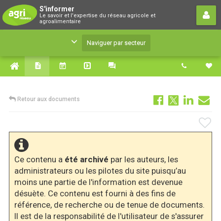
S'informer
S'informer
Le savoir et l'expertise du réseau agricole et
Le savoir et l'expertise du réseau agricole et
agroalimentaire
agroalimentaire
Naviguer par secteur
Retour aux documents
Ce contenu a
été archivé
par les auteurs, les
administrateurs ou les pilotes du site puisqu’au
moins une partie de l'information est devenue
désuète. Ce contenu est fourni à des fins de
référence, de recherche ou de tenue de documents.
Il est de la responsabilité de l'utilisateur de s'assurer