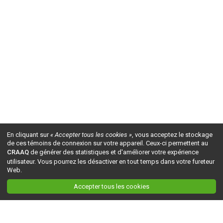
En cliquant sur
« Accepter tous les cookies »
, vous acceptez le stockage
de ces témoins de connexion sur votre appareil. Ceux-ci permettent au
CRAAQ
de générer des statistiques et d'améliorer votre expérience
utilisateur. Vous pourrez les désactiver en tout temps dans votre fureteur
Web.
Accepter tous les cookies
Ceci est la version du site en
développement
. Pour la version en
production
, visitez ce
lien
.