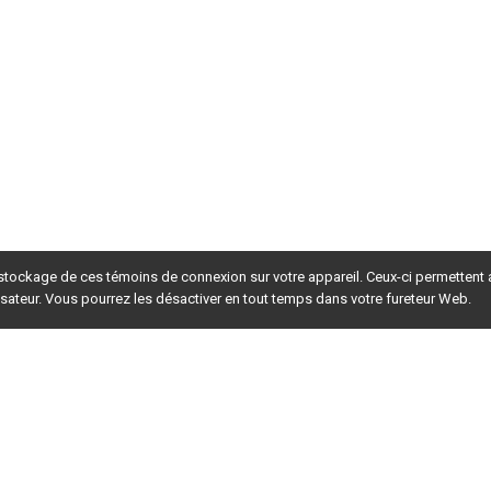
ntes - Répertoire des produits phytosanitaires homologués en 2018
2
ette.
l'information contenue dans ce guide. C’est la LOI. 
aration, du traitement et du nettoyage de
s d’applications par temps chaud et ensoleillé 
 stockage de ces témoins de connexion sur votre appareil. Ceux-ci permettent
erdit de pulvériser des produits chimiques ou         
 protection des pollinisateurs est importante.
lisateur. Vous pourrez les désactiver en tout temps dans votre fureteur Web.
 en cuve.
nce, l’alternance des groupes chimiques est
gricoles et sur les risques qu’ils représentent pour la santé 
et 
sagepesticides.qc.ca).
rsion du site en
développement
. Pour la version en
production
,
MENT
r uniquement lorsque la situation le justifie. Éviter de 
es produits qui ont le moins d’impact sur les organismes non 
.
et de Santé Canada à l’adresse suivante : 
http://pr
-
rp.hc
-
lisez le numéro d’homologation inscrit sous le nom commercial de 
 à nouveau sur le numéro d'homologation pour accéder à 