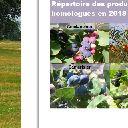
Répertoire des produ
homologués en 2018
Amélanchier
Amélanchier
Camerisier