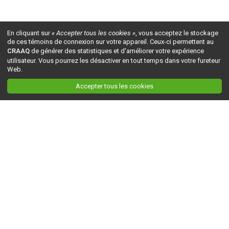
En cliquant sur
« Accepter tous les cookies »
, vous acceptez le stockage
de ces témoins de connexion sur votre appareil. Ceux-ci permettent au
CRAAQ
de générer des statistiques et d'améliorer votre expérience
utilisateur. Vous pourrez les désactiver en tout temps dans votre fureteur
Web.
Accepter tous les cookies
Ceci est la version du site en
développement
. Pour la version en
production
, visitez ce
lien
.