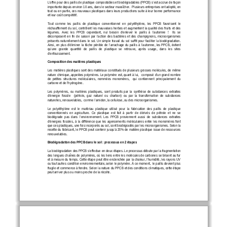
L’offre pour des paillis de plastique compostables et
 biodégradables 
(PPCB)
 s’est accrue de façon 
importante
depuis 
environ 10 
ans, dans le secteur maraîcher.  
Plusieurs entreprises ont adopté, en 
tout ou en partie, ces nouveaux plastiques dans leurs 
productions
 suite
 à leur
 bonne performance 
et 
leur coût compétitif.
Tout  comme  les  paillis  de  plastique 
conventionnel
  en 
polyéthylène,  les  PPCB  
favorisent  le  
réchauffement  du  sol,  contrôlent  les  mauvaises  herbes  et 
augmentent  la  qualité  des  fruits  et  des  
légumes.
  Avec  les  PPCB  cependant,  nul  besoin  d’enlever  le  paillis  à  l’automne  !    Ils
  se 
décomposent  en  fin  de  saison  par  l’action  des  bact
éries  et  des  champignons,  microorganismes 
présents naturellement dans le sol
.  Un  simple  travail  du 
sol  suffit  pour  faciliter  la
  biodégradation. 
Ainsi,  e
n  plus  d’éliminer  la  tâche  
pénible  de  l’arrachage  du  paillis  à  l’automne,  les  PPCB,  évi
tent 
qu’une   grande   quantité   de   paillis   de   plastique   se   retrouve,   après   usage,   dans   les   sites   
d’enfouissement.
Compos
ition des matières plastiques
Les matières plastiques sont des matériaux constitués de 
plusieurs
 grosses molécules,
 de même 
nature chimique,
 appelées polymères. 
Le 
polymère 
est
, quant à lui,
   composé 
d’un grand nombre 
de  petites
  structures  moléculaires, 
nommée
s    monomères,
    qui 
cont
iennent
  principalement  du
carbone et de l'hydrogène.
Les  polymères,  ou  matières  plastiques,  sont  produits
  par
  la  synthèse  
de 
substances  extraites
d’énergie  fossile   
(pétrole,  gaz  naturel  ou  charbon)
  ou  par  la  transformation  de  substances  
naturelles, renouvelables
,  comme l’
amidon, 
la    cellulose
, ou des microorganismes.
Le  polyéthylène 
est  le  matériau  plastique  ut
ilisé  pour  la  fabrication  des  pail
lis  de  plastique  
conventionnels
  en  agriculture.
  Ce  plastique  est  fait  à  partir  de  dérivés 
de  pétrole  et  ne  se  
bio
dégrade  pas  dans  l’environnement.  
Les  PPCB  proviennent  aussi  de 
substances  extraites  
d’énergies 
fossiles,  à  l
a  différence  que  l
es 
agencement
s   moléculaires 
entre  les  monomères  font
que ces plastiques
, une fois incorporés au sol,
 sont
 biodégradés
 par les microorganismes. Selon la 
recette du 
fabricant, le
 PPCB peu
t contenir jusqu’à 20% de matière plastique issue de ressources
renouvelables.
Biodégradation des PPCB dans le sol
 : processus en 2 étapes
La 
biodégradation des PPCB s’effectue
 en deux étapes.
 Le processus débute par la 
fragmentation 
des longues chaînes de polymères
, où les liens
 entre les
 molécules de 
car
bones se brisent 
au fur 
et à mesure du temps
. Ce
tte étape
peut être enclenchée 
par la chaleur, l’humidité, les rayons UV
ou tout
 autres condition environnementale, 
selon le 
polymère. 
À ce moment
,  le paillis devient plus 
fragile et commence à 
fendre
. Selon 
la nature du PPCB et des conditions climatiques, cette étape 
peut arriver plus ou moins proche de la récolte.