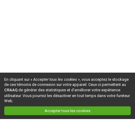
En cliquant sur
« Accepter tous les cookies »
, vous acceptez le stockage
de ces témoins de connexion sur votre appareil. Ceux-ci permettent au
CRAAQ
de générer des statistiques et d'améliorer votre expérience
utilisateur. Vous pourrez les désactiver en tout temps dans votre fureteur
Web.
Accepter tous les cookies
Ceci est la version du site en
développement
. Pour la version en
production
, visitez ce
lien
.