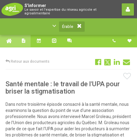
Érable
S'informer
Le savoir et l'expertise du réseau agricole et
Le savoir et l'expertise du réseau agricole et
agroalimentaire
agroalimentaire
Érable
Retour aux documents
Santé mentale : le travail de l'UPA pour
briser la stigmatisation
Dans notre troisième épisode consacré à la santé mentale, nous
examinons la question du point de vue d'une association
professionnelle. Nous avons interviewé Marcel Groleau, président
de l'Union des producteurs agricoles du Québec. M. Groleau nous
parle de ce que fait l'UPA pour aider les producteurs à surmonter
les problèmes de santé mentale, de briser la stigmatisation et