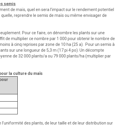
es semis
ement de maïs, quel en sera l’impact sur le rendement potentiel
le quelle, reprendre le semis de maïs ou même envisager de
 peuplement. Pour ce faire, on dénombre les plants sur une
uffit de multiplier ce nombre par 1 000 pour obtenir le nombre de
u moins à cinq reprises par zone de 10 ha (25 a). Pour un semis à
lants sur une longueur de 5,3 m (17 pi 4 po). Un décompte
enne de 32 000 plants/a ou 79 000 plants/ha (multiplier par
our la culture du maïs
pour
’uniformité des plants, de leur taille et de leur distribution sur