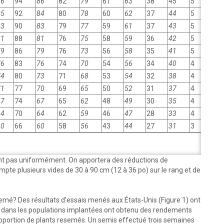
86
94
86
82
79
61
63
38
45
5
18
85
92
84
80
78
60
62
37
44
5
18
83
90
83
79
77
59
61
37
43
5
17
81
88
81
76
75
58
59
36
42
5
17
79
86
79
76
73
56
58
35
41
5
16
76
83
76
74
70
54
56
34
40
4
16
74
80
73
71
68
53
54
32
38
4
15
71
77
70
69
65
50
52
31
37
4
15
67
74
67
65
62
48
49
30
35
4
14
64
70
64
62
59
46
47
28
33
4
13
60
66
60
58
56
43
44
27
31
3
13
nt pas uniformément. On apportera des réductions de
pte plusieurs vides de 30 à 90 cm (12 à 36 po) sur le rang et de
mé? Des résultats d’essais menés aux États-Unis (Figure 1) ont
 dans les populations implantées ont obtenu des rendements
portion de plants resemés. Un semis effectué trois semaines