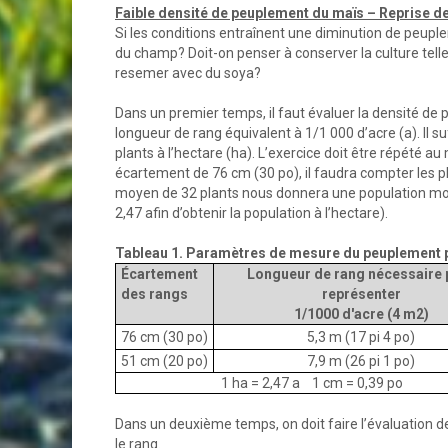
Faible densité de peuplement du maïs – Reprise d
Si les conditions entraînent une diminution de peupl
du champ? Doit-on penser à conserver la culture tel
resemer avec du soya?
Dans un premier temps, il faut évaluer la densité de
longueur de rang équivalent à 1/1 000 d’acre (a). Il s
plants à l’hectare (ha). L’exercice doit être répété a
écartement de 76 cm (30 po), il faudra compter les p
moyen de 32 plants nous donnera une population moy
2,47 afin d’obtenir la population à l’hectare).
Tableau 1. Paramètres de mesure du peuplement p
Écartement
Longueur de rang nécessaire 
des rangs
représenter
1/1000 d'acre (4 m2)
76 cm (30 po)
5,3 m (17 pi 4 po)
51 cm (20 po)
7,9 m (26 pi 1 po)
1 ha = 2,47 a 1 cm = 0,39 po
Dans un deuxième temps, on doit faire l’évaluation de l
le rang.