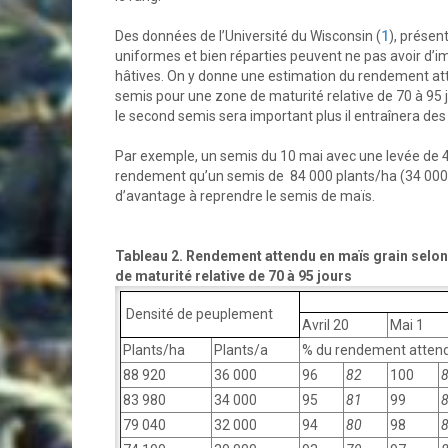
Des données de l’Université du Wisconsin (
1
), prése
uniformes et bien réparties peuvent ne pas avoir d’i
hâtives. On y donne une estimation du rendement att
semis pour une zone de maturité relative de 70 à 95 j
le second semis sera important plus il entraînera de
Par exemple, un semis du 10 mai avec une levée de 4
rendement qu’un semis de 84 000 plants/ha (34 000 pla
d’avantage à reprendre le semis de maïs.
Tableau 2. Rendement attendu en maïs grain selon
de maturité relative de 70 à 95 jours
Densité de peuplement
Avril 20
Mai 1
Plants/ha
Plants/a
% du rendement atten
88 920
36 000
96
82
100
83 980
34 000
95
81
99
79 040
32 000
94
80
98