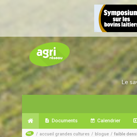
Le sa
Documents
Calendrier
/
accueil grandes cultures
/
blogue
/
faible dens