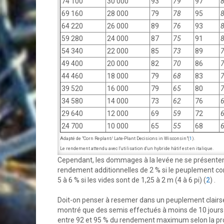
74 100
30 000
93
79
97
69 160
28 000
79
78
95
64 220
26 000
89
76
93
59 280
24 000
87
75
91
54 340
22 000
85
73
89
49 400
20 000
82
70
86
44 460
18 000
79
68
83
39 520
16 000
79
65
80
34 580
14 000
73
62
76
29 640
12 000
69
59
72
24 700
10 000
65
55
68
Adapté de "Corn Replant/ Late-Plant Decisions in Wisconsin"(
1
).
Le rendement attendu avec l'utilisation d'un hybride hâtif est en italique.
Cependant, les dommages à la levée ne se présente
rendement additionnelles de 2 % si le peuplement com
5 à 6 % si les vides sont de 1,25 à 2 m (4 à 6 pi) (
2
) .
Doit-on penser à resemer dans un peuplement clairse
montré que des semis effectués à moins de 10 jours
entre 92 et 95 % du rendement maximum selon la pro