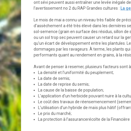
ont sévi peuvent aussi entraîner une levée inégale de
l’avertissement no 2 du RAP Grandes cultures :
La ge
Le mois de mai a connu un niveau très faible de précip
d’assèchement a été très élevé dans les dernières s
sol-semence (grain en surface des résidus, sillon d
ou un sol trop sec peuvent causer un retard sur la ger
qu’un écart de développement entre les plantules. Les
dommages par les ravageurs. À terme, les plants qui 
performants quant au rendement en grains, à la résis
Avant de penser à resemer, plusieurs facteurs sont à
La densité et l’uniformité du peuplement;
La date de semis;
La date de reprise du semis;
La cause de la baisse de population;
L’application d’un herbicide pouvant nuire à la cu
Le coût des travaux de réensemencement (semence
L’utilisation d’un hybride de maïs plus hâtif (off
Le prix du marché;
La protection à l’assurancerécolte de la Financièr