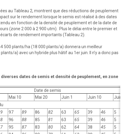
ntées au Tableau 2, montrent que des réductions de peuplement
mpact sur le rendement lorsque le semis est réalisé à des dates
endu en fonction de la densité de peuplement et de la date de
ours (zone 2 000 à 2 900 utm). Plus le délai entre le premier et
s écarts de rendement importants (Tableau 2).
4 500 plants/ha (18 000 plants/a) donnera un meilleur
nts/a) avec un hybride plus hâtif au 1er juin. Il n’y a donc pas
 diverses dates de semis et densité de peuplement, en zone
Date de semis
Mai 10
Mai 20
Juin 1
Juin 10
Juin 20
du
89
97
89
86
82
63
65
39
46
5
18
88
96
88
85
81
63
65
39
46
5
18
87
95
87
83
80
62
64
38
45
5
18