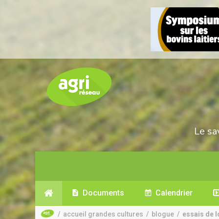
Le sa
Documents
Calendrier
/
accueil grandes cultures
/
blogue
/
essais de l