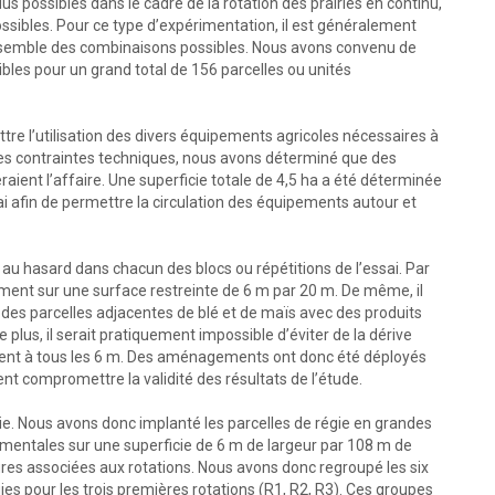
idus possibles dans le cadre de la rotation des prairies en continu,
ossibles. Pour ce type d’expérimentation, il est généralement
 l’ensemble des combinaisons possibles. Nous avons convenu de
bles pour un grand total de 156 parcelles ou unités
re l’utilisation des divers équipements agricoles nécessaires à
es contraintes techniques, nous avons déterminé que des
aient l’affaire. Une superficie totale de 4,5 ha a été déterminée
i afin de permettre la circulation des équipements autour et
au hasard dans chacun des blocs ou répétitions de l’essai. Par
ent sur une surface restreinte de 6 m par 20 m. De même, il
ur des parcelles adjacentes de blé et de maïs avec des produits
 plus, il serait pratiquement impossible d’éviter de la dérive
ement à tous les 6 m. Des aménagements ont donc été déployés
nt compromettre la validité des résultats de l’étude.
égie. Nous avons donc implanté les parcelles de régie en grandes
imentales sur une superficie de 6 m de largeur par 108 m de
ures associées aux rotations. Nous avons donc regroupé les six
s pour les trois premières rotations (R1, R2, R3). Ces groupes