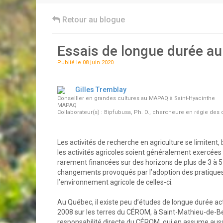
Retour au blogue
Essais de longue durée au
Publié le 08 juin 2020
Gilles Tremblay
Conseiller en grandes cultures au MAPAQ à Saint-Hyacinthe
MAPAQ
Collaborateur(s) : Bipfubusa, Ph. D., chercheure en régie des
Les activités de recherche en agriculture se limitent
les activités agricoles soient généralement exercées
rarement financées sur des horizons de plus de 3 à 5 
changements provoqués par l’adoption des pratiques 
l’environnement agricole de celles-ci.
Au Québec, il existe peu d’études de longue durée act
2008 sur les terres du CÉROM, à Saint-Mathieu-de-Bel
responsabilité directe du CÉROM, qui en assume auss