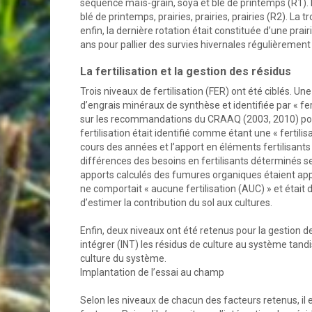
séquence maïs-grain, soya et blé de printemps (R1). L
blé de printemps, prairies, prairies, prairies (R2). La 
enfin, la dernière rotation était constituée d’une prair
ans pour pallier des survies hivernales régulièrement 
La fertilisation et la gestion des résidus
Trois niveaux de fertilisation (FER) ont été ciblés. Un
d’engrais minéraux de synthèse et identifiée par « fe
sur les recommandations du CRAAQ (2003, 2010) pou
fertilisation était identifié comme étant une « fertil
cours des années et l’apport en éléments fertilisants
différences des besoins en fertilisants déterminés sel
apports calculés des fumures organiques étaient appo
ne comportait « aucune fertilisation (AUC) » et était
d’estimer la contribution du sol aux cultures.
Enfin, deux niveaux ont été retenus pour la gestion d
intégrer (INT) les résidus de culture au système tand
culture du système.
Implantation de l’essai au champ
Selon les niveaux de chacun des facteurs retenus, il 