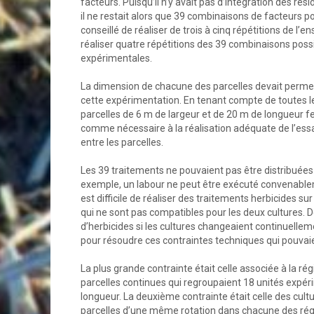
facteurs. Puisqu’il n’y avait pas d’intégration des rés
il ne restait alors que 39 combinaisons de facteurs p
conseillé de réaliser de trois à cinq répétitions de
réaliser quatre répétitions des 39 combinaisons possi
expérimentales.
La dimension de chacune des parcelles devait permett
cette expérimentation. En tenant compte de toutes l
parcelles de 6 m de largeur et de 20 m de longueur fer
comme nécessaire à la réalisation adéquate de l’essa
entre les parcelles.
Les 39 traitements ne pouvaient pas être distribuées 
exemple, un labour ne peut être exécuté convenablem
est difficile de réaliser des traitements herbicides s
qui ne sont pas compatibles pour les deux cultures. De
d’herbicides si les cultures changeaient continuell
pour résoudre ces contraintes techniques qui pouvaie
La plus grande contrainte était celle associée à la r
parcelles continues qui regroupaient 18 unités expér
longueur. La deuxième contrainte était celle des cult
parcelles d’une même rotation dans chacune des régie