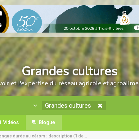
Grandes cultures
voir et l'expertise du réseau agricole et agroalime
Grandes cultures
Vidéos
Blogue
ongue durée au cérom : description (1 de...