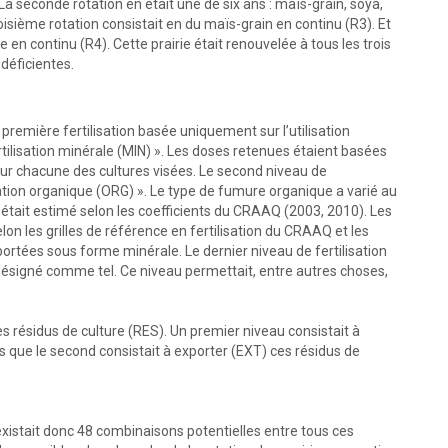
a seconde rotation en était une de six ans : maïs-grain, soya,
troisième rotation consistait en du maïs-grain en continu (R3). Et
ie en continu (R4). Cette prairie était renouvelée à tous les trois
déficientes.
e première fertilisation basée uniquement sur l’utilisation
rtilisation minérale (MIN) ». Les doses retenues étaient basées
r chacune des cultures visées. Le second niveau de
isation organique (ORG) ». Le type de fumure organique a varié au
 était estimé selon les coefficients du CRAAQ (2003, 2010). Les
on les grilles de référence en fertilisation du CRAAQ et les
rtées sous forme minérale. Le dernier niveau de fertilisation
 désigné comme tel. Ce niveau permettait, entre autres choses,
es résidus de culture (RES). Un premier niveau consistait à
is que le second consistait à exporter (EXT) ces résidus de
existait donc 48 combinaisons potentielles entre tous ces