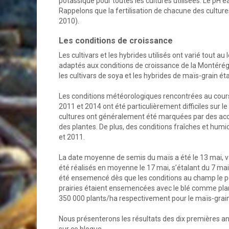
potassique pour toutes les cultures utilisées. Le pH e
Rappelons que la fertilisation de chacune des cultu
2010).
Les conditions de croissance
Les cultivars et les hybrides utilisés ont varié tout au
adaptés aux conditions de croissance de la Montérégi
les cultivars de soya et les hybrides de maïs-grain é
Les conditions météorologiques rencontrées au cours 
2011 et 2014 ont été particulièrement difficiles sur l
cultures ont généralement été marquées par des acc
des plantes. De plus, des conditions fraîches et hum
et 2011.
La date moyenne de semis du maïs a été le 13 mai, var
été réalisés en moyenne le 17 mai, s’étalant du 7 mai a
été ensemencé dès que les conditions au champ le perm
prairies étaient ensemencées avec le blé comme plant
350 000 plants/ha respectivement pour le maïs-grain
Nous présenterons les résultats des dix premières anné