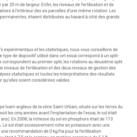
ar 20 m de largeur. Enfin, les niveaux de fertilisation et de
toire à l’intérieur des six parcelles d’une même rotation. Les
ries permanentes, étaient distribuées au hasard à côté des grands
ifs expérimentaux et les statistiques, nous vous conseillons de
 type de dispositif utilisé dans cet essai correspond à un split-
ies correspondent au premier split, les rotations au deuxième split
is niveaux de fertilisation et des deux niveaux de gestion des
lyses statistiques et toutes les interprétations des résultats
 qu’elles soient considérées valides.
pe loam argileux de la série Saint-Urbain, située sur les terres du
t les cinq années avant l’implantation de l’essai, le sol était
ns). En 2008, la richesse du sol en phosphore était de 113
%. Le sol était excessivement riche en potassium avec une
r une recommandation de 0 kg/ha pour la fertilisation