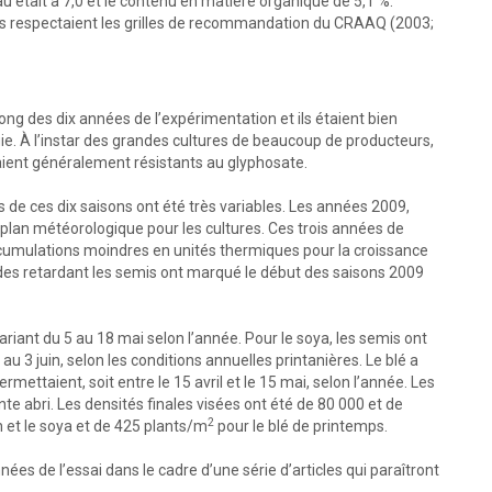
au était à 7,0 et le contenu en matière organique de 5,1 %.
res respectaient les grilles de recommandation du CRAAQ (2003;
 long des dix années de l’expérimentation et ils étaient bien
e. À l’instar des grandes cultures de beaucoup de producteurs,
taient généralement résistants au glyphosate.
de ces dix saisons ont été très variables. Les années 2009,
e plan météorologique pour les cultures. Ces trois années de
umulations moindres en unités thermiques pour la croissance
ides retardant les semis ont marqué le début des saisons 2009
iant du 5 au 18 mai selon l’année. Pour le soya, les semis ont
u 3 juin, selon les conditions annuelles printanières. Le blé a
ettaient, soit entre le 15 avril et le 15 mai, selon l’année. Les
e abri. Les densités finales visées ont été de 80 000 et de
2
 et le soya et de 425 plants/m
pour le blé de printemps.
es de l’essai dans le cadre d’une série d’articles qui paraîtront