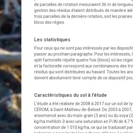
de parcelles de rotation mesuraient 36 m de longueur p
gestion des résidus étaient distribués de manière aléa
trois parcelles de la dernière rotation, soit les prai
blocs des régies.
Les statistiques
Pour ceux qui ne sont pas intéressés par les disposit
passer au prochain paragraphe. Pour les intéressés, le
split factorielle répété quatre fois (blocs) où les rég
et la factorielle correspond aux combinaisons des tro
résidus qui sont distribuées au hasard. Toutes les ana
doivent absolument tenir compte de ce dispositif pour
Caractéristiques du sol à l’étude
L’étude a été réalisée de 2008 à 2017 sur un sol de ty
CÉROM, à Saint-Mathieu-de-Beloeil. De 2003 à 2007, soi
ensemencé avec du maïs-grain (3 ans) ou du soya (2 a
kg/ha mehlich-3 avec une saturation en P/Al de 4,7 
concentration de 1 010 kg/ha, ce qui se traduisait pa