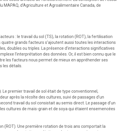
es du MAPAQ, d’Agriculture et Agroalimentaire Canada, de
rs : le travail du sol (TS), la rotation (ROT), la fertilisation
s quatre grands facteurs s’ajoutent aussi toutes les interactions
es, doubles ou triples. La présence d’interactions significatives
plexe l’interprétation des données. Or, il est bien connu que le
ntre les facteurs nous permet de mieux en appréhender ses
s les détails.
 Le premier travail de sol était de type conventionnel,
ur après la récolte des cultures, suivi de passages d’un
second travail du sol consistait au semis direct. Le passage d’un
 les cultures de maïs-grain et de soya qui étaient ensemencées
on (ROT). Une première rotation de trois ans comportait la