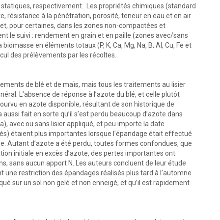
statiques, respectivement. Les propriétés chimiques (standard
 résistance à la pénétration, porosité, teneur en eau et en air
 et, pour certaines, dans les zones non-compactées et
le suivi : rendement en grain et en paille (zones avec/sans
 biomasse en éléments totaux (P, K, Ca, Mg, Na, B, Al, Cu, Fe et
lcul des prélèvements par les récoltes.
ements de blé et de maïs, mais tous les traitements au lisier
ral. L’absence de réponse à l’azote du blé, et celle plutôt
ourvu en azote disponible, résultant de son historique de
 a aussi fait en sorte qu’il s’est perdu beaucoup d’azote dans
a), avec ou sans lisier appliqué, et peu importe la date
s) étaient plus importantes lorsque l’épandage était effectué
mne. Autant d’azote a été perdu, toutes formes confondues, que
uation initiale en excès d’azote, des pertes importantes ont
ns, sans aucun apport N. Les auteurs concluent de leur étude
 une restriction des épandages réalisés plus tard à l’automne
qué sur un sol non gelé et non enneigé, et qu’il est rapidement