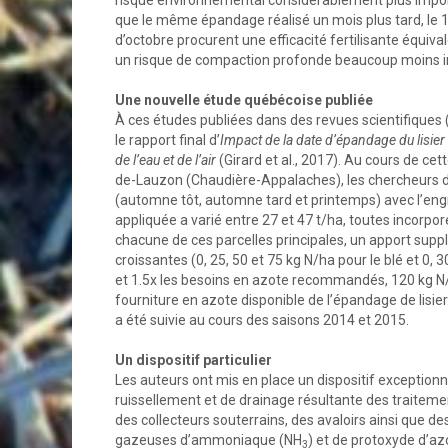
risque environnemental considérablement plus importa
que le même épandage réalisé un mois plus tard, le 
d’octobre procurent une efficacité fertilisante équi
un risque de compaction profonde beaucoup moins impo
Une nouvelle étude québécoise publiée
À ces études publiées dans des revues scientifiques (e
le rapport final d’
Impact de la date d’épandage du lisier 
de l’eau et de l’air
(Girard et al., 2017). Au cours de c
de-Lauzon (Chaudière-Appalaches), les chercheurs de
(automne tôt, automne tard et printemps) avec l’engr
appliquée a varié entre 27 et 47 t/ha, toutes incorpor
chacune de ces parcelles principales, un apport supp
croissantes (0, 25, 50 et 75 kg N/ha pour le blé et 0, 
et 1.5x les besoins en azote recommandés, 120 kg N/h
fourniture en azote disponible de l’épandage de lisi
a été suivie au cours des saisons 2014 et 2015.
Un dispositif particulier
Les auteurs ont mis en place un dispositif exceptionn
ruissellement et de drainage résultante des traiteme
des collecteurs souterrains, des avaloirs ainsi que 
gazeuses d’ammoniaque (NH
) et de protoxyde d’az
3