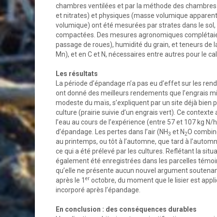
chambres ventilées et par la méthode des chambres 
et nitrates) et physiques (masse volumique apparente,
volumique) ont été mesurées par strates dans le sol,
compactées. Des mesures agronomiques complétaient 
passage de roues), humidité du grain, et teneurs de la
Mn), et en C et N, nécessaires entre autres pour le ca
Les résultats
La période d’épandage n’a pas eu d’effet sur les rend
ont donné des meilleurs rendements que l’engrais miné
modeste du maïs, s’expliquent par un site déjà bien p
culture (prairie suivie d’un engrais vert). Ce contexte
l’eau au cours de l’expérience (entre 57 et 107 kg N/h
d’épandage. Les pertes dans l’air (NH
et N
O combiné
3
2
au printemps, ou tôt à l’automne, que tard à l’auto
ce qui a été prélevé par les cultures. Reflétant la sit
également été enregistrées dans les parcelles témoi
qu’elle ne présente aucun nouvel argument soutenant
er
après le 1
octobre, du moment que le lisier est appli
incorporé après l’épandage.
En conclusion : des conséquences durables