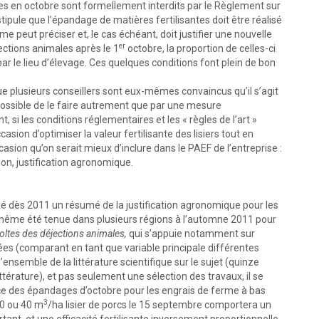
ges en octobre sont formellement interdits par le Règlement sur
stipule que l’épandage de matières fertilisantes doit être réalisé
e peut préciser et, le cas échéant, doit justifier une nouvelle
er
ections animales après le 1
octobre, la proportion de celles-ci
ar le lieu d’élevage. Ces quelques conditions font plein de bon
e plusieurs conseillers sont eux-mêmes convaincus qu’il s’agit
s possible de le faire autrement que par une mesure
, si les conditions réglementaires et les « règles de l’art »
sion d’optimiser la valeur fertilisante des lisiers tout en
asion qu’on serait mieux d’inclure dans le PAEF de l’entreprise :
on, justification agronomique.
ié dès 2011 un résumé de la justification agronomique pour les
même été tenue dans plusieurs régions à l’automne 2011 pour
oltes des déjections animales,
qui s’appuie notamment sur
es (comparant en tant que variable principale différentes
’ensemble de la littérature scientifique sur le sujet (quinze
ittérature), et pas seulement une sélection des travaux, il se
ce des épandages d’octobre pour les engrais de ferme à bas
3
30 ou 40 m
/ha lisier de porcs le 15 septembre comportera un