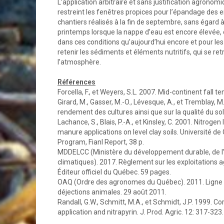
L’application arbitraire et sans justification agrono
restreint les fenêtres propices pour l’épandage des 
chantiers réalisés à la fin de septembre, sans égard à
printemps lorsque la nappe d’eau est encore élevée,
dans ces conditions qu’aujourd’hui encore et pour le
retenir les sédiments et éléments nutritifs, qui se r
l’atmosphère.
Références
Forcella, F., et Weyers, S.L. 2007. Mid-continent fall 
Girard, M., Gasser, M.-O., Lévesque, A., et Tremblay, M
rendement des cultures ainsi que sur la qualité du sol, 
Lachance, S., Blais, P.-A., et Kinsley, C. 2001. Nitrog
manure applications on level clay soils. Université de
Program, Fianl Report, 38 p.
MDDELCC (Ministère du développement durable, de l’
climatiques). 2017. Règlement sur les exploitations ag
Éditeur officiel du Québec. 59 pages.
OAQ (Ordre des agronomes du Québec). 2011. Ligne d
déjections animales. 29 août 2011.
Randall, G.W., Schmitt, M.A., et Schmidt, J.P. 1999. 
application and nitrapyrin. J. Prod. Agric. 12: 317-323.