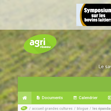
Le sa
Documents
Calendrier
/
accueil grandes cultures
/
blogue
/
les épandag