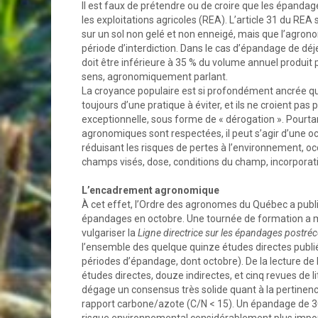
Il est faux de prétendre ou de croire que les épanda
les exploitations agricoles (REA). L’article 31 du REA 
sur un sol non gelé et non enneigé, mais que l’agronom
période d’interdiction. Dans le cas d’épandage de déj
doit être inférieure à 35 % du volume annuel produit p
sens, agronomiquement parlant.
La croyance populaire est si profondément ancrée qu
toujours d’une pratique à éviter, et ils ne croient pa
exceptionnelle, sous forme de « dérogation ». Pourtant
agronomiques sont respectées, il peut s’agir d’une occa
réduisant les risques de pertes à l’environnement, occ
champs visés, dose, conditions du champ, incorporati
L’encadrement agronomique
À cet effet, l’Ordre des agronomes du Québec a publ
épandages en octobre. Une tournée de formation a 
vulgariser la
Ligne directrice sur les épandages postréc
l’ensemble des quelque quinze études directes publié
périodes d’épandage, dont octobre). De la lecture de l
études directes, douze indirectes, et cinq revues de l
dégage un consensus très solide quant à la pertinen
rapport carbone/azote (C/N < 15). Un épandage de 