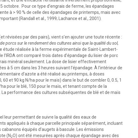
nt, et une efficacité fertilisante inversement proportionnelle,
15 octobre. Pour ce type d’engrais de ferme, les épandages
valente à > 90 % de celle des épandages de printemps, mais avec
rtant (Randall et al., 1999; Lachance et al., 2001).
t révisées par des pairs), vient s’en ajouter une toute récente :
de porcs sur le rendement des cultures ainsi que la qualité du sol,
ette étude réalisée à la ferme expérimentale de Saint-Lambert-
 l’IRDA ont comparé trois dates d’épandage du lisier de porc
ais minéral seulement. La dose de lisier effectivement
ées à 5 cm dans les 3 heures suivant l’épandage. À l’intérieur de
lémentaire d’azote a été réalisé au printemps, à doses
30, 60 et 90 kg N/ha pour le maïs) dans le but de combler 0, 0.5, 1
a pour le blé, 150 pour le maïs, et tenant compte de la
er. La performance des cultures subséquentes de blé et de maïs
el leur permettant de suivre la qualité des eaux de
nts appliqués à chaque parcelle principale séparément, incluant
des cabanons équipés d’augets à bascule. Les émissions
ote (N
O) ont été mesurées après chaque épandage avec des
2