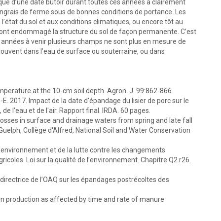
mique d’une date butoir durant toutes ces années a clairement
engrais de ferme sous de bonnes conditions de portance. Les
 l’état du sol et aux conditions climatiques, ou encore tôt au
 ont endommagé la structure du sol de façon permanente. C’est
s années à venir plusieurs champs ne sont plus en mesure de
etrouvent dans l’eau de surface ou souterraine, ou dans
temperature at the 10-cm soil depth. Agron. J. 99:862-866.
.-E. 2017. Impact de la date d'épandage du lisier de porc sur le
de l'eau et de l'air. Rapport final. IRDA. 60 pages.
en losses in surface and drainage waters from spring and late fall
 Guelph, Collège d'Alfred, National Soil and Water Conservation
environnement et de la lutte contre les changements
ricoles. Loi sur la qualité de l’environnement. Chapitre Q2 r26.
irectrice de l’OAQ sur les épandages postrécoltes des
Corn production as affected by time and rate of manure