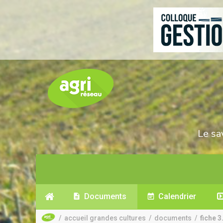
Le sa
Documents
Calendrier
/
accueil grandes cultures
/
documents
/
fiche 3