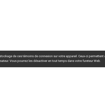
le  cas
es me-
gation
t  les
s,  les
 manu-
é  éta-
ctions
e  net-
es me-
ct des
 stockage de ces témoins de connexion sur votre appareil. Ceux-ci permettent
lisateur. Vous pourrez les désactiver en tout temps dans votre fureteur Web.
© Can Stock Photo / robynmac
rsion du site en
développement
. Pour la version en
production
,