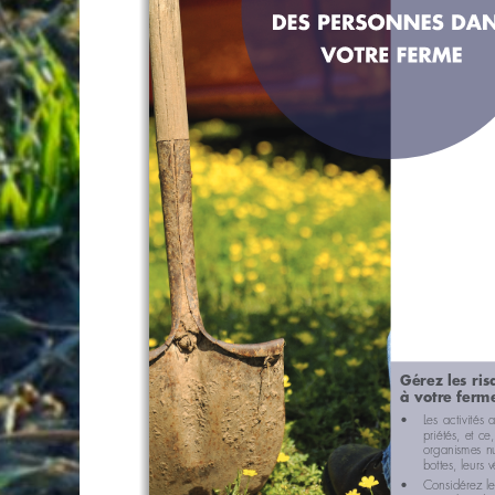
Gérez les ris
à votre ferme
•
Les 
activités 
priétés, et c
organismes nui
bottes, leurs v
•
Considérez les