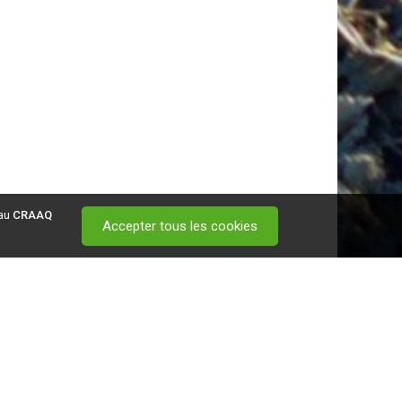
 au
CRAAQ
Accepter tous les cookies
 visitez ce
lien
.