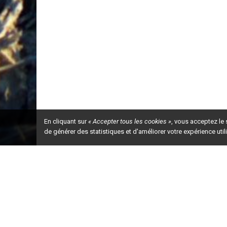
présence  d’organismes  nuisibles  sur  votre  ferme,  
échéant. Cela incitera les personnes à prendre d
sures appropriées pour réduire le risque de propa
à tout le secteur.
•
Donnez  aux  inter
venants  des  indications  concernan
chemins  de  circulation  sur  votre  terrain,  les  accè
zones de stationnement, de transbordement et de
tention  en  relation  avec  les  mesures  de  biosécurit
blies.
•
Donnez-leur  aussi  des  indications  et  des  instru
claires  concer
nant  les  sites  et  les  équipements  d
toyage disponibles. Il s’agit probablement d’une d
sures les plus importantes pour promouvoir le respe
exigences de nettoyage.
En cliquant sur
« Accepter tous les cookies »
, vous acceptez le
de générer des statistiques et d'améliorer votre expérience uti
Ceci est la ve