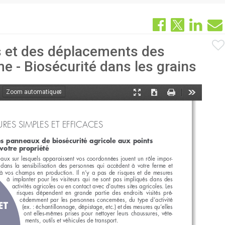
ès et des déplacements des
e - Biosécurité dans les grains
oom
Mode
Télécharger
Imprimer
Outils
ant
présentation
RES SIMPLES ET EFFICACES    
es panneaux de biosécurité agricole aux points 
votre propriété
ux sur lesquels apparaissent vos coordonnées jouent un rôle impor
-
 dans  la  sensibilisation  des  personnes  qui  accèdent  à  votre  ferme  et  
à  vos  champs  en  production.  Il  n’y  a  pas  de  risques  et  de  mesures  
à  implanter  pour  les  visiteurs  qui  ne  sont  pas  impliqués  dans  des  
activités agricoles ou en contact avec d’autres sites agricoles. Les 
risques  dépendent  en  grande  partie  des  endroits  visités  pré-
cédemment  par  les  personnes  concernées,  du  type  d’activité  
(ex. : échantillonnage, dépistage, etc.) et des mesures qu’elles 
ont  elles-mêmes  prises  pour  nettoyer  leurs  chaussures,  vête-
ments, outils et véhicules de transport.