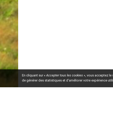
Il est interdit de reproduire, traduire 
ou par quelque procédé que ce soit, inc
du Centre de référence en agriculture
échéant,  sont  destinés  à  l’usage  exclus
échangés avec d’autres utilisateurs.
Une  partie  du  financement  de  ce  proje
l’entremise du Programme canadien d’
teur de la production agricole est géré
Ce feuillet technique est l’un des 21 f
Les grands gibiers domestiques 
Pour information 
En cliquant sur
« Accepter tous les cookies »
, vous acceptez le
de générer des statistiques et d'améliorer votre expérience uti
Centre de référence en agriculture e
Édifice Delta 1
e
2875, boulevard Laurier, 9
 étage
Québec (Québec) G1V 2M2
Ceci est la ve
Téléphone : 418 523-5411
Télécopieur : 418 644-5944
Courriel : 
client@craaq.qc.ca
Site Internet : 
www.craaq.qc.ca