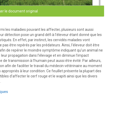
er le document original
ERS DOMESTIQUES
mi les maladies pouvant les affecter, plusieurs sont aussi
u cerf rouge et du wapiti
ur détection pose un grand défi à l’éleveur étant donné que les
qués. En effet, par instinct, les cervidés malades vont
e pas être repérés par les prédateurs. Ainsi, l’éleveur doit être
afin de repérer le moindre symptôme indiquant qu’un animal ne
 leur propagation dans l’élevage et en diminue l’impact
e de transmission à l’humain peut aussi être évité. Par ailleurs,
on afin de faciliter le travail du médecin vétérinaire au moment
appropriés à leur condition. Ce feuillet présente la plupart des
  Principales maladies du cerf rouge 
bles d’affecter le cerf rouge et le wapiti ainsi que les divers
  et du wapiti
.
iques
tion  contenue  dans  ce  document  était  jugée  représentative  des  
 cervidés. Son utilisation demeure sous l’entière responsabilité du 
nt avoir évolué de manière significative depuis la rédaction de ce 
ier l’exactitude avant de les mettre en application.