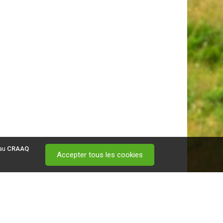
 au
CRAAQ
Accepter tous les cookies
 visitez ce
lien
.