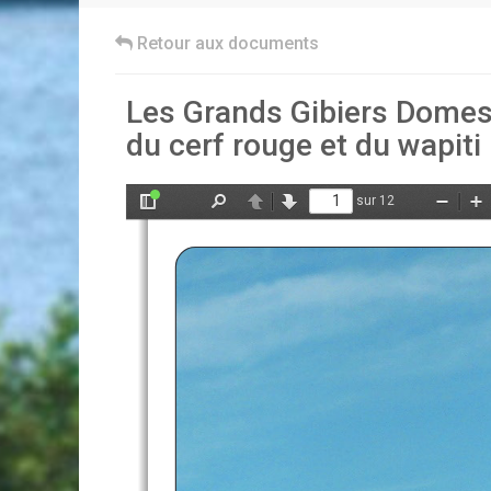
Retour aux documents
Les Grands Gibiers Domest
du cerf rouge et du wapiti
sur 12
Afficher/Masquer
Rechercher
Précédent
Suivant
Zoom
Z
le
arrière
av
panneau
latéral