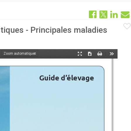
iques - Principales maladies
oom
Mode
Télécharger
Imprimer
Outils
ant
présentation
Guide d’élevage