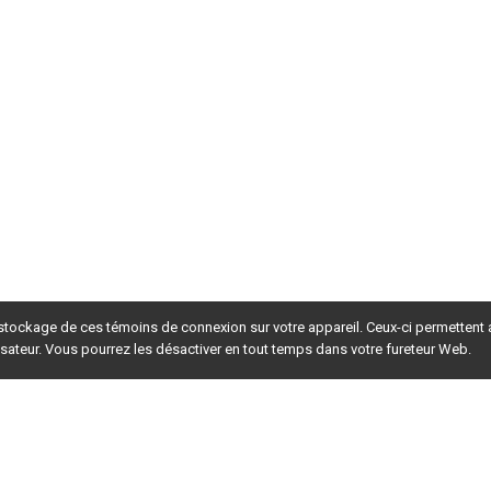
ou adapter ce document, en totalité ou en partie, sous quelque forme 
luant la photocopie et la numérisation, sans l’autorisation écrite 
 et agroalimentaire du Québec. Les formats PDF ou EPUB, le cas 
if  de  l’acheteur  et  ne  doivent  en  aucune  façon  être  diffusés  ou  
t  a  été  assurée  par  Agriculture  et  Agroalimentaire  Canada,  par  
adaptation agricole (PCAA). Au Québec, la part destinée au sec-
e par le Conseil pour le développement de l’agriculture du Québec.
euillets qui composent le guide d’élevage 
 stockage de ces témoins de connexion sur votre appareil. Ceux-ci permettent
lisateur. Vous pourrez les désactiver en tout temps dans votre fureteur Web.
t agroalimentaire du Québec (CRAAQ)
rsion du site en
développement
. Pour la version en
production
,