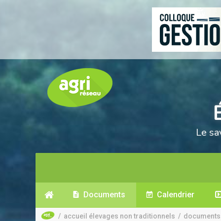
Le sa
Documents
Calendrier
/
accueil élevages non traditionnels
/
documents