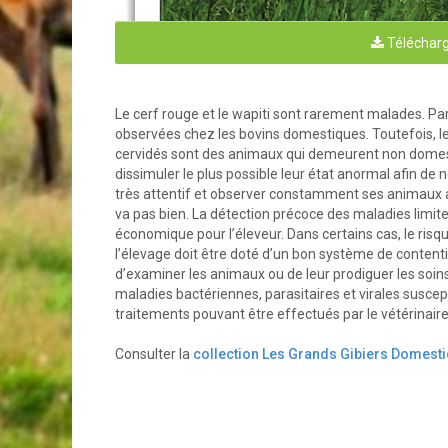
Télécharg
LES GRANDS GIBI
Le cerf rouge et le wapiti sont rarement malades. Par
Principales maladies d
observées chez les bovins domestiques. Toutefois, le
cervidés sont des animaux qui demeurent non domesti
dissimuler le plus possible leur état anormal afin de n
très attentif et observer constamment ses animaux 
va pas bien. La détection précoce des maladies limite
économique pour l’éleveur. Dans certains cas, le risqu
l’élevage doit être doté d’un bon système de contenti
d’examiner les animaux ou de leur prodiguer les soins 
 
Feuillet
maladies bactériennes, parasitaires et virales suscepti
 
traitements pouvant être effectués par le vétérinaire
Avertissements
Consulter la
collection Les Grands Gibiers Domest
Au  moment  de  sa  rédaction,  l’informa
connaissances relatives à l’élevage des
lecteur. Certains renseignements pouva
feuillet, le lecteur est invité à en vérif