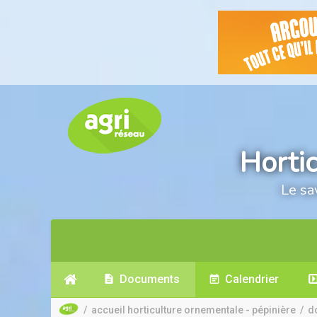
Horti
Le sa
Documents
Calendrier
/
accueil horticulture ornementale - pépinière
/
d