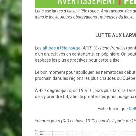
Lutte aux larves d’altise à tête rouge. Anthracnose des
dans le thuya. Autres observations : mineuses du thuya.
LUTTE AUX LARVE
Les
altises à tête rouge
(ATR) (
Systena frontalis
) son
d'un an, cultivés en contenants, en pépinière. On peut
espèces les plus attractives pour cette altise.
Le bon moment pour appliquer les nématodes débute à 
prochain dans les régions les plus chaudes du Québe
À 427 degrés-jours, soit 9 à 10 jours plus tard, la fen
de s’y prendre tôt, afin de profiter des jours nuageux 
Fiche technique
Cult
e
*
degrés-jours (DJ) en base 10 °C cumulés à partir du 1