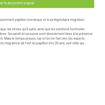
er le document original
essionnant papillon monarque et à sa légendaire migration
e, les stress qu’il subit, ainsi que les solutions horticoles
ifères. Sa santé et sa survie sont directement liées à la présence
 Mais le temps presse, car si l’on ne fait rien, les experts
n migratrice de l’est du papillon d’ici 20 ans, soit celle qui
Fiche
-
Environnement
2
d’asclépiades. L’œuf, 
 largeur et 1,2 mm de 
orion), enduite d’une 
ion. De couleur blanc 
toute sa surface. Ces 
les). Ouverts à leurs 
s  l’œuf  lors  de  sa 
ement de trois à cinq 
est froide. La femelle 