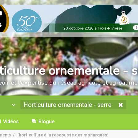
ticulture ornementale - s
voir et l'expertise du réseau agricole et agroalime
Horticulture ornementale - serre
Vidéos
Blogue
ments
/
l’horticulture à la rescousse des monarques!