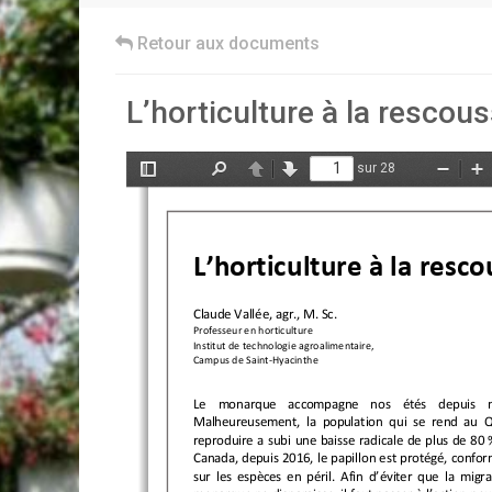
Retour aux documents
L’horticulture à la resco
sur 28
Afficher/Masquer
Rechercher
Précédent
Suivant
Zoom
Z
le
arrière
av
panneau
latéral
L’horticulture à la resc
Claude Vallée, agr., M. Sc. 
Professeur en horticulture 
Institut de technologie agroalimentaire, 
Campus de Saint-Hyacinthe  
Le  monarque  accompagne  nos  étés  depuis  no
Malheureusement, la population qui se rend au Q
reproduire a subi une baisse radicale de plus de 80 
Canada, depuis 2016, le papillon est protégé, confor
sur les espèces en péril. Afin d’éviter que la migr