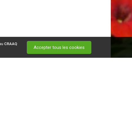
 au
CRAAQ
Accepter tous les cookies
 visitez ce
lien
.