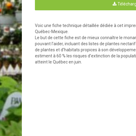
Télécharg
Voic une fiche technique détaillée dédiée à cet impr
©
Claude Vallée
Québec-Mexique.
Le but de cette fiche est de mieux connaître le monarqu
pouvant l’aider, incluant des listes de plantes nectar
de plantes et d’habitats propices à son développement.
estiment à 60 % les risques d’extinction de la populatio
atteint le Québec en juin.
Cycle de vie du monarque 
Le papillon passe par quatre stades de croissance :   
Œuf
 : Les femelles pondent uniquement sur des plants 
généralement fixé sous la feuille, mesure 0,9 mm de
longueur. Il est recouvert d’une coquille dure (le ch
couche de cire qui protège la larve de la déshydratat
crème, l’œuf est muni de stries longitudinales sur 
dernières sont en fait de petits tunnels (les micropy
extrémités,  ils  permettent  au  sperme  d’entrer  dan
fécondation. Selon le cas, l’éclosion prend général
jours; mais elle peut être retardée si la température 