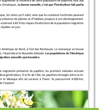
ur augmenter la résilience de cette population de papillons face aux 
 climatiques. 
La bonne nouvelle, c’est que l’horticulture fait partie 
e, les stress qu'il subit, ainsi que les solutions horticoles pouvant 
à la présence de plantes et d’habitats propices à son développement. 
ts estiment à 60 % les risques d’extinction de la population migratrice 
le Québec en juin. 
n Amérique du Nord, à l’est des Rocheuses. Le monarque se trouve 
, l’Australie et la Nouvelle-Zélande. 
Les populations de l’Amérique 
gration annuelle spectaculaire.
migratoire printanier du papillon, les premiers individus arrivant 
deux générations. À la fin de l’été, les papillons émergés entre la mi-
s le Mexique afin de survivre à l’hiver. Ils parcourront 4 000 km, 
de l’espèce!  