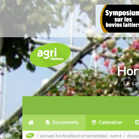
Hor
Le sa
Documents
Calendrier
/
accueil horticulture ornementale - serre
/
docu