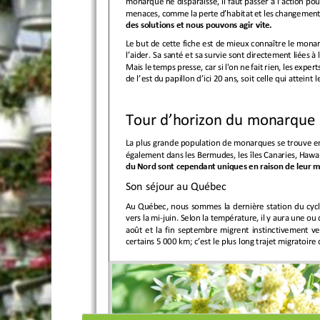
monarque ne disparaisse, il faut passer à l’action po
menaces, comme la perte d’habitat et les changements
des solutions et nous pouvons agir vite.  
Le but de cette fiche est de mieux connaître le monarqu
l’aider. Sa santé et sa survie sont directement liées 
Mais le temps presse, car si l'on ne fait rien, les exper
de l’est du papillon d’ici 20 ans, soit celle qui atteint 
Tour d’horizon du monarque 
La plus grande population de monarques se trouve e
également dans les Bermudes, les îles Canaries, Hawaii
du Nord sont cependant uniques en raison de leur mi
Son séjour au Québec 
Au Québec, nous sommes la dernière station du cycle 
vers la mi-juin. Selon la température, il y aura une ou 
août et la fin septembre migrent instinctivement ver
certains 5 000 km; c’est le plus long trajet migratoire 