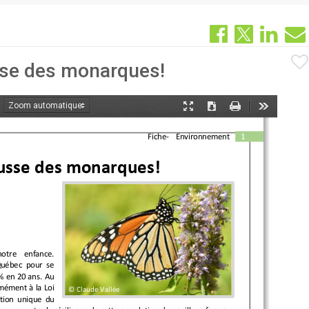
usse des monarques!
oom
Mode
Télécharger
Imprimer
Outils
ant
présentation
Fiche
-
Environnement
1
ousse des monarques!  
tre  enfance. 
uébec pour se 
% en 20 ans. Au 
mément à la Loi 
©
Claude Vallée
ation unique du 