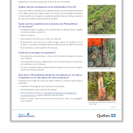
augmente en conditions pluvieuses et dans les sols mal drainés. 
Quelles sont les conséquences de la contamination d’un sol?
Sous nos conditions climatiques, cet organisme peut survivre des décennies dans 
le sol. Même après une longue rotation de cultures, des dommages importants 
ont été observés sur les sapins nouvellement plantés. Dans un champ contaminé, 
le risque de mortalité des jeunes arbres est élevé.
Quels sont les symptômes de la présence de 
Phytophthora
sur les arbres?
Feuillage vert pâle à rougeâtre, selon l’avancement du dépérissement, aiguilles 
mortes accrochées au plant (1);
1. Plants infectés en dépérissement
Faible croissance;
Brunissement de l’écorce au niveau du collet (2);
Brunissement  sous  l’écorce  du  collet,  lorsque  celle-ci  est  grattée  avec  un  
couteau. La zone brune est généralement délimitée par une ligne foncée (3);
Brunissement ou noircissement des racines.
Comment se propage cet organisme?
De la pépinière à la plantation : mise en terre de plants d’apparence saine, 
mais infectés;
D’une plantation à l’autre : déplacement de sol contaminé par la machinerie, 
les travailleurs ou les visiteurs;
Par l’eau : écoulement d’eau contaminée d’un champ vers un autre ou irrigation 
2. Affaissement de l’écorce au collet
à partir d’un étang contaminé.
Quoi faire si 
Phytophthora abietivora
 est détecté sur vos arbres 
à implanter ou sur des plants de votre production?  
Il  n’existe  aucun  moyen  de  sauver  les  plants  infectés.  La  solution  repose  dans  la  
prévention :  
Améliorer le drainage des sols, diminuer la compaction;
Planter des plants sains, exempts de maladie;
Faire analyser les plants au 
Laboratoire d’expertise et de diagnostic 
en phytoprotection
 (LEDP) avant leur mise en terre;
Mettre  en  place  des  mesures  de  biosécurité  pour  éviter  la  propagation  
de la maladie.
3.  
Brunissement sous l’écorce bordé d’une 
ligne rouge
25-0045