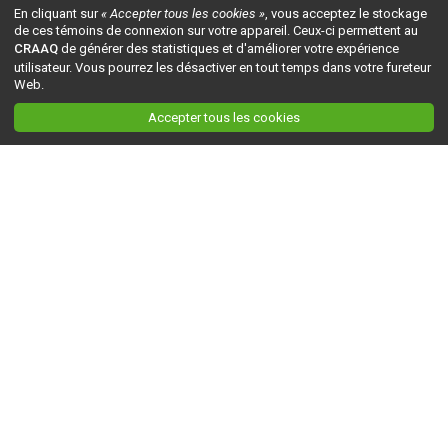
En cliquant sur
« Accepter tous les cookies »
, vous acceptez le stockage
de ces témoins de connexion sur votre appareil. Ceux-ci permettent au
CRAAQ
de générer des statistiques et d'améliorer votre expérience
utilisateur. Vous pourrez les désactiver en tout temps dans votre fureteur
Web.
Accepter tous les cookies
Ceci est la version du site en
développement
. Pour la version en
production
, visitez ce
lien
.
AGRI-RÉSEAU