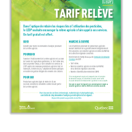
(LEDP)
TARIF RELÈVE
Dans l’optique de réduire les risques liés à l’utilisation des pesticides, 
le LEDP souhaite encourager la relève agricole à faire appel à ses services.
Un tarif gratuit est offert.
QUOI
MARCHE À SUIVRE
Gratuité pour toutes les demandes d’analyse provenant 
Les échantillons provenant de producteurs agricoles  
de la relève agricole.
voulant bénéficier de la gratuité devront obligatoirement 
être associés à un conseiller agricole en relève du MAPAQ 
de la direction régionale concernée.  
POURQUOI
Remarque
Inscrire dans le champ 
 du formulaire de demande
Favoriser l’établissement de la relève agricole est au cœur 
d’analyse du LEDP :
de l’avenir de l’agriculture québécoise. Le Tarif relève vise, 
Tarif relève;
dans un premier temps, à faire connaître les services du 

LEDP auprès des nouveaux producteurs agricoles tout en 
Nom du conseiller agricole en relève du MAPAQ

favorisant, d’entrée de jeu, l’adoption de bonnes pratiques 
de la direction régionale concernée;
en matière de gestion intégrée des ennemis des cultures.
Numéro d’identification ministériel (NIM)

POUR QUI
Si les renseignements requis sont manquants dans le formulaire 
de demande d’analyse, les échantillons associés seront tarifés 
et aucune demande de remboursement a posteriori ne sera acceptée.
Producteurs agricoles âgés de moins de 40 ans  
(ou leurs conseillers) considérés comme faisant partie 
Une copie du rapport de diagnostic sera automatiquement envoyée au 
conseiller agricole en relève du MAPAQ de la direction concernée.
de la relève agricole.
Pour chacune des sections (entomologie, malherbologie et phytopathologie),
une limite de cinq demandes d’analyse par entreprise est en vigueur.
Ne peut être jumelé aux gratuités du tarif Bio.