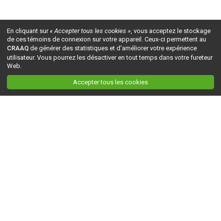
En cliquant sur
« Accepter tous les cookies »
, vous acceptez le stockage
de ces témoins de connexion sur votre appareil. Ceux-ci permettent au
CRAAQ
de générer des statistiques et d'améliorer votre expérience
utilisateur. Vous pourrez les désactiver en tout temps dans votre fureteur
Web.
Accepter tous les cookies
Ceci est la version du site en
développement
. Pour la version en
production
, visitez ce
lien
.