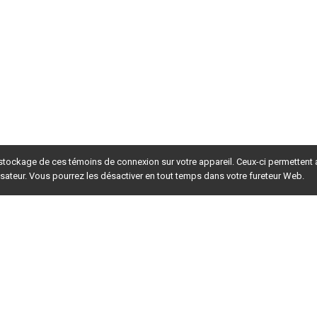
 stockage de ces témoins de connexion sur votre appareil. Ceux-ci permettent
lisateur. Vous pourrez les désactiver en tout temps dans votre fureteur Web.
rsion du site en
développement
. Pour la version en
production
,