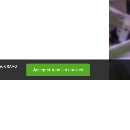
 au
CRAAQ
Accepter tous les cookies
 visitez ce
lien
.