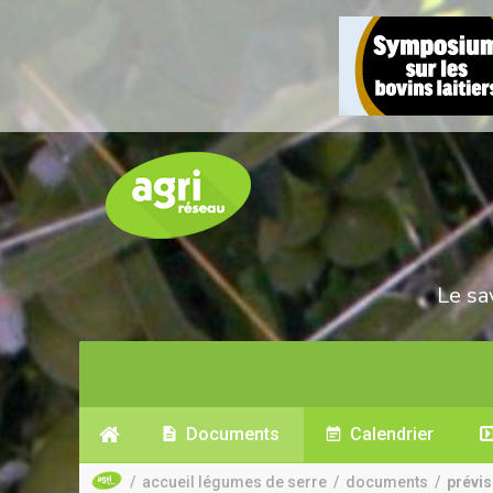
Le sa
Documents
Calendrier
/
accueil légumes de serre
/
documents
/
prévis