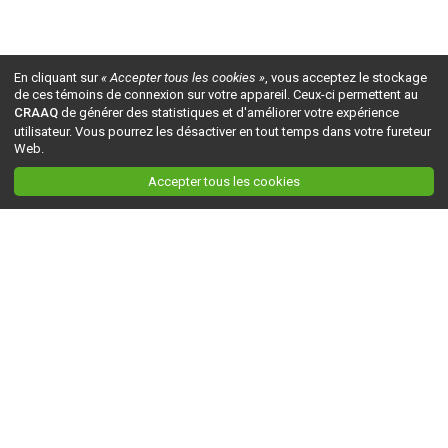
En cliquant sur
« Accepter tous les cookies »
, vous acceptez le stockage
de ces témoins de connexion sur votre appareil. Ceux-ci permettent au
CRAAQ
de générer des statistiques et d'améliorer votre expérience
utilisateur. Vous pourrez les désactiver en tout temps dans votre fureteur
Web.
Accepter tous les cookies
Ceci est la version du site en
développement
. Pour la version en
production
, visitez ce
lien
.