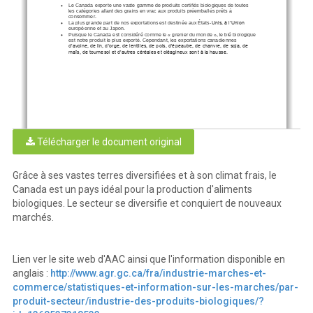
Le Canada exporte une vaste gamme de produits certifiés biologiques de toutes 

les catégories allant des grains en vrac aux produits préemballés prêts à 
consomm
er.
La plus grande part de nos exportations est destinée aux États
-
Unis, à l’Union 

européenne et au Japon.
Puisque le Canada est considéré comme le « grenier du monde », le blé biologique 

est notre produit le plus exporté. Cependant, les exportations canad
iennes 
d’avoine, de lin, d’orge, de lentilles, de pois, d’épeautre, de chanvre, de soja, de 
maïs, de tournesol et d’autres céréales et oléagineux sont à la hausse.
Télécharger le document original
Grâce à ses vastes terres diversifiées et à son climat frais, le
Canada est un pays idéal pour la production d'aliments
biologiques. Le secteur se diversifie et conquiert de nouveaux
marchés.
Lien ver le site web d'AAC ainsi que l'information disponible en
anglais :
http://www.agr.gc.ca/fra/industrie-marches-et-
commerce/statistiques-et-information-sur-les-marches/par-
produit-secteur/industrie-des-produits-biologiques/?