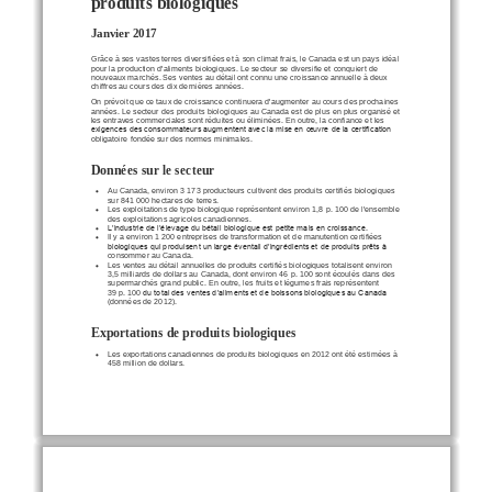
produits biologiques
Janvier 2017
Grâce à ses vastes terres diversifiées et à son climat frais, le Canada est un pays idéal 
pour la production d'aliments biologiques. Le secteur se diversifie et 
conquiert de 
nouveaux marchés. Ses ventes au détail ont connu une croissance annuelle à deux 
chiffres au cours des dix dernières années.
On prévoit que ce taux de croissance continuera d'augmenter au cours des prochaines 
années. Le secteur des produits bio
logiques au Canada est de plus en plus organisé et 
les entraves commerciales sont réduites ou éliminées. En outre, la confiance et les 
exigences des consommateurs augmentent avec la mise en œuvre de la certification 
obligatoire fondée sur des normes minima
les.
Données sur le secteur
Au Canada, environ 3
173
producteurs cultivent des produits certifiés biologiques 

sur 841
000
hectares de terres.
Les exploitations de type biologique représentent environ 1,8
p.
100
de l'ensemble 

des exploitations agricoles canadiennes.
L’industrie de l’élevage du bétail biologique est petite mais en croissance.

Il y a environ 1
200
entreprises de transformation et d
e manutention certifiées 

biologiques qui produisent un large éventail d’ingrédients et de produits prêts à 
consommer au Canada.
Les ventes au détail annuelles de produits certifiés biologiques totalisent environ 

3,5
milliards de dollars au Canada, dont env
iron 46
p.
100
sont écoulés dans des 
supermarchés grand public. En outre, les fruits et légumes frais représentent 
39
p.
100
du total des ventes d’aliments et de boissons biologiques au Canada 
(données de 2012).
Exportations de produits biologiques
Les exp
ortations canadiennes de produits biologiques en 2012 ont été estimées à 

458
million de dollars.