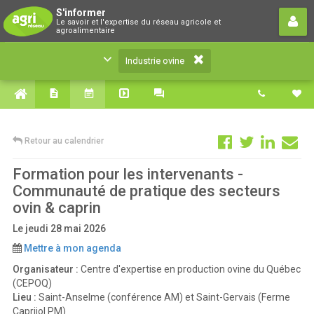
Industrie ovine
S'informer
Le savoir et l'expertise du réseau agricole et
Le savoir et l'expertise du réseau agricole et
agroalimentaire
agroalimentaire
Industrie ovine
Retour au calendrier
Formation pour les intervenants -
Communauté de pratique des secteurs
ovin & caprin
Le jeudi 28 mai 2026
Mettre à mon agenda
Organisateur :
Centre d'expertise en production ovine du Québec
(CEPOQ)
Lieu :
Saint-Anselme (conférence AM) et Saint-Gervais (Ferme
Caprijol PM)