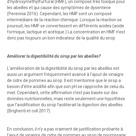
d’hydroxyméthylfurfural (HMF), un composé très toxique pour
les abeilles et qui cause des symptômes de dysenterie
(Perennia 2016). Cependant, les HMF sont un composé
intermédiaire de la réaction chimique. Lorsque la réaction se
poursuit, les HMF se convertissent en différents acides (acide
formique, lactique et acétique.) La concentration en HMF n’est
donc pas toujours un bon indicateur de la qualité du sirop.
Améliorer la digestibilité du sirop par les abeilles?
L’amélioration de la digestibilité du sirop par les abeilles est
aussi un argument fréquemment avancé à l’ajout de vinaigre
de cidre de pommes au sirop. Il est mentionné que le sirop a
besoin d’être acidifié afin que son pH se rapproche de celui du
miel. Cependant, cette affirmation n’est pas basée sur des
données nutritionnelles, mais reste seulement une hypothèse
que l’acidification du sirop faciliterait la digestion des abeilles
(Brighenti et coll 2017).
En conclusion, il n’y a pas vraiment de justification probante à
l’ajout de vinaigre de cidre de pommes au sirop de nourrissage