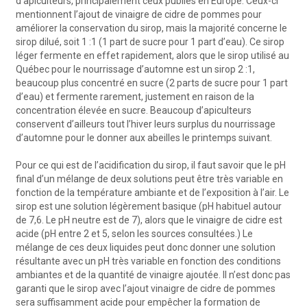
d’apiculteurs, principalement ceux publiés en Europe. Ceux-ci
mentionnent l’ajout de vinaigre de cidre de pommes pour
améliorer la conservation du sirop, mais la majorité concerne le
sirop dilué, soit 1 :1 (1 part de sucre pour 1 part d’eau). Ce sirop
léger fermente en effet rapidement, alors que le sirop utilisé au
Québec pour le nourrissage d’automne est un sirop 2 :1,
beaucoup plus concentré en sucre (2 parts de sucre pour 1 part
d’eau) et fermente rarement, justement en raison de la
concentration élevée en sucre. Beaucoup d’apiculteurs
conservent d’ailleurs tout l’hiver leurs surplus du nourrissage
d’automne pour le donner aux abeilles le printemps suivant.
Pour ce qui est de l’acidification du sirop, il faut savoir que le pH
final d’un mélange de deux solutions peut être très variable en
fonction de la température ambiante et de l’exposition à l’air. Le
sirop est une solution légèrement basique (pH habituel autour
de 7,6. Le pH neutre est de 7), alors que le vinaigre de cidre est
acide (pH entre 2 et 5, selon les sources consultées.) Le
mélange de ces deux liquides peut donc donner une solution
résultante avec un pH très variable en fonction des conditions
ambiantes et de la quantité de vinaigre ajoutée. Il n’est donc pas
garanti que le sirop avec l’ajout vinaigre de cidre de pommes
sera suffisamment acide pour empêcher la formation de