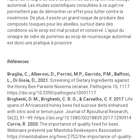
automnal. Les études scientifiques consultées à ce sujet ne
permettent pas de démontrer un effet pour lutter contre la
nosémose. De plus, il existe un grand risque de produire des
composés toxiques pour les abeilles, surtout dans des
conditions où le sirop est mal produit et conservé. L’ajout du
vinaigre de cidre de pommes au sirop de nourrissage automnal
est donc une pratique à proscrire.
Références
Braglia, C., Alberoni, D., Porrini, M.P., Garrido, P.M., Baffoni,
L., Di Gioia, D., 2021.
Screening of Dietary Ingredients against
the Honey Bee Parasite Nosema ceranae. Pathogens 10, 1117.
https://doi.org/10.3390/pathogens10091117
Brighenti, D. M., Brighenti, C. R. G., & Carvalho, C. F. 2017
. Life
spans of Africanized honey bees fed sucrose diets enhanced
with citric acid or lemon juice. Journal of Apicultural Research,
56(2), 91–99. https://doi.org/10.1080/00218839.2017.1290914
Currie, R. 2020.
The importance of quality feed for bees.
Webinaire présenté par Manitoba Beekeepers Association.
https://manitobabee.org/hive/2752/the-importance-of-quality-