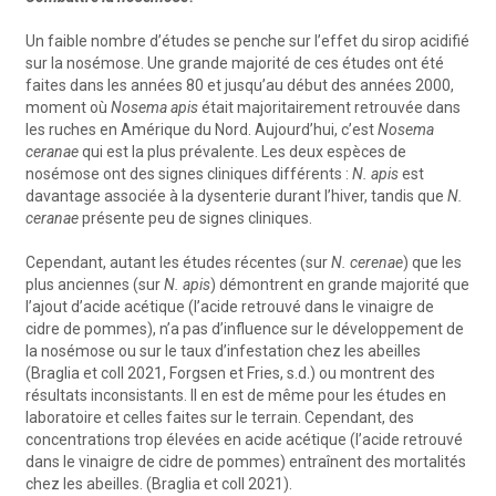
Un faible nombre d’études se penche sur l’effet du sirop acidifié
sur la nosémose. Une grande majorité de ces études ont été
faites dans les années 80 et jusqu’au début des années 2000,
moment où
Nosema apis
était majoritairement retrouvée dans
les ruches en Amérique du Nord. Aujourd’hui, c’est
Nosema
ceranae
qui est la plus prévalente. Les deux espèces de
nosémose ont des signes cliniques différents :
N. apis
est
davantage associée à la dysenterie durant l’hiver, tandis que
N.
ceranae
présente peu de signes cliniques.
Cependant, autant les études récentes (sur
N. cerenae
) que les
plus anciennes (sur
N. apis
) démontrent en grande majorité que
l’ajout d’acide acétique (l’acide retrouvé dans le vinaigre de
cidre de pommes), n’a pas d’influence sur le développement de
la nosémose ou sur le taux d’infestation chez les abeilles
(Braglia et coll 2021, Forgsen et Fries, s.d.) ou montrent des
résultats inconsistants. Il en est de même pour les études en
laboratoire et celles faites sur le terrain. Cependant, des
concentrations trop élevées en acide acétique (l’acide retrouvé
dans le vinaigre de cidre de pommes) entraînent des mortalités
chez les abeilles. (Braglia et coll 2021).