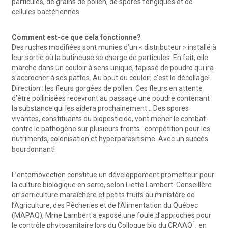
particules, de grains de pollen, de spores fongiques et de
cellules bactériennes.
Comment est-ce que cela fonctionne?
Des ruches modifiées sont munies d’un « distributeur » installé à
leur sortie où la butineuse se charge de particules. En fait, elle
marche dans un couloir à sens unique, tapissé de poudre qui ira
s’accrocher à ses pattes. Au bout du couloir, c’est le décollage!
Direction : les fleurs gorgées de pollen. Ces fleurs en attente
d’être pollinisées recevront au passage une poudre contenant
la substance qui les aidera prochainement… Des spores
vivantes, constituants du biopesticide, vont mener le combat
contre le pathogène sur plusieurs fronts : compétition pour les
nutriments, colonisation et hyperparasitisme. Avec un succès
bourdonnant!
L’entomovection constitue un développement prometteur pour
la culture biologique en serre, selon Liette Lambert. Conseillère
en serriculture maraîchère et petits fruits au ministère de
l’Agriculture, des Pêcheries et de l’Alimentation du Québec
(MAPAQ), Mme Lambert a exposé une foule d’approches pour
1
le contrôle phytosanitaire lors du Colloque bio du CRAAQ
, en