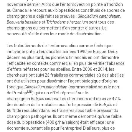
novembre dernier. Alors que l’entomovection pointe à l’horizon
au Canada, le recours aux biopesticides constitués de spores de
champignons a déjà fait ses preuves :
Gliocladium catenulatum,
Beauvaria bassiana
et
Trichoderma harzanium
sont tous des
champignons qui permettent d’en contrer d’autres. La
nouveauté réside dans leur mode de dissémination.
Les balbutiements de l’entomovection comme technique
innovante ont eu lieu dans les années 1990 en Europe. Deux
décennies plus tard, les pionniers finlandais en ont démontré
l’efficacité en contexte commercial, en plus de vérifier l’absence
d’effets néfastes pour les abeilles. Entre 2006 et 2014, les
chercheurs ont suivi 23 fraisières commerciales où des abeilles
ont été utilisées pour disséminer l’agent biologique d’origine
fongique
Gliocladium catenulatum
(commercialisé sous le nom
MD
de Prestop
) qui a un effet répressif sur le
champignon
Botrytis cinerea
. Les chercheurs ont observé 47 %
de réduction de la maladie sous forte pression de
Botrytis
et
66 % de réduction dans les fraisières sous faible pression du
champignon pathogène. Ils ont même démontré qu’une faible
dose du biopesticide (400 g/ha/saison) était efficace : une
économie substantielle pour l’entreprise! D’ailleurs, plus de