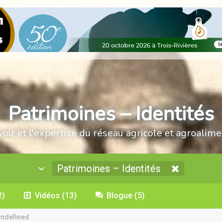
Patrimoines – Identités
voir et l'expertise du réseau agricole et agroalime
Patrimoines – Identités
2)
Vidéos
(13)
Blogue
(5)
undefined