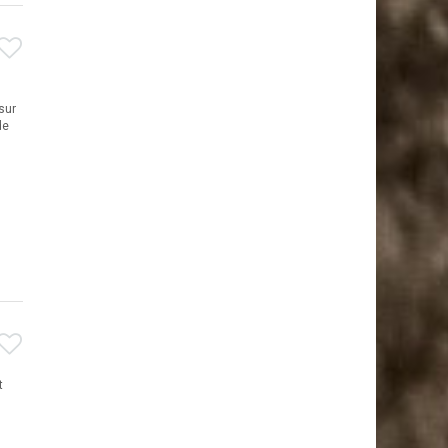
sur
de
t