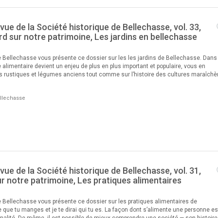
evue de la Société historique de Bellechasse, vol. 33,
ard sur notre patrimoine, Les jardins en bellechasse
e Bellechasse vous présente ce dossier sur les les jardins de Bellechasse. Dans
 alimentaire devient un enjeu de plus en plus important et populaire, vous en
rs rustiques et légumes anciens tout comme sur l’histoire des cultures maraîchè
ellechasse
evue de la Société historique de Bellechasse, vol. 31,
ur notre patrimoine, Les pratiques alimentaires
e Bellechasse vous présente ce dossier sur les pratiques alimentaires de
 que tu manges et je te dirai qui tu es. La façon dont s’alimente une personne es
nalité. De même, il est possible de mieux comprendre une société — son histoire