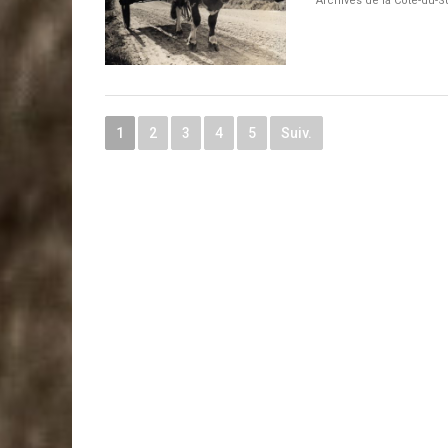
Archives de la Côte-du-
1
2
3
4
5
Suiv.