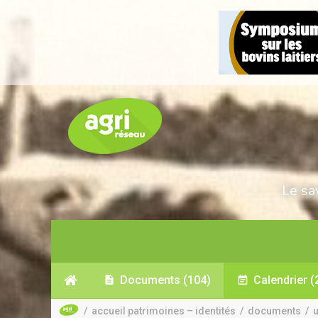
Le sa
Documents
(104)
Calendrier
(
/
accueil patrimoines – identités
/
documents
/