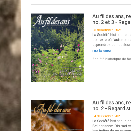
Au fil des ans, r
no. 2 et 3 - Reg
05 décembre 2023
La Société historique d
contexte où l’autonomie
apprendrez sur les fleu
Lire la suite
Société historique de B
Au fil des ans, r
no. 2 - Regard s
04 décembre 2023
La Société historique d
Bellechasse. Dis-moi ce
bon indice de sa person