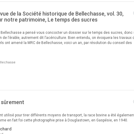
evue de la Société historique de Bellechasse, vol. 30,
ur notre patrimoine, Le temps des sucres
e Bellechasse a pensé vous concocter un dossier sur le temps des sucres, donc 
ion de l’érable, autrement dit l’acériculture. Bien entendu, on évoquera les travaux 
ls ont amené la MRC de Bellechasse, voici un an, par résolution du conseil des
ellechasse
 sûrement
nt utilisé pour tirer différents moyens de transport, la race bovine a été égalemen
me en fait foi cette photographie prise à Douglastown, en Gaspésie, en 1940.
uchard