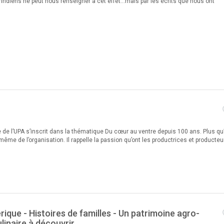
rindiens ne peut nous renseigner à cet effet...mais par les écrits que nous ont
e l’UPA s’inscrit dans la thématique Du cœur au ventre depuis 100 ans. Plus qu
 même de l’organisation. Il rappelle la passion qu’ont les productrices et producteu
ique - Histoires de familles - Un patrimoine agro-
ulinaire à découvrir