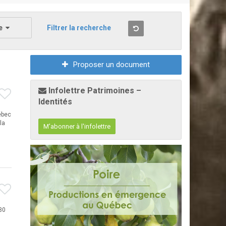
e
Filtrer la recherche
Proposer un document
Infolettre Patrimoines –
Identités
uébec
la
M'abonner à l'infolettre
 30