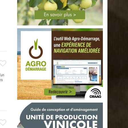
’un
rs