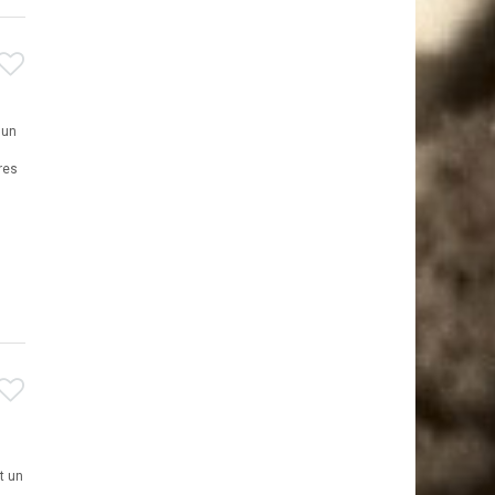
 un
res
t un