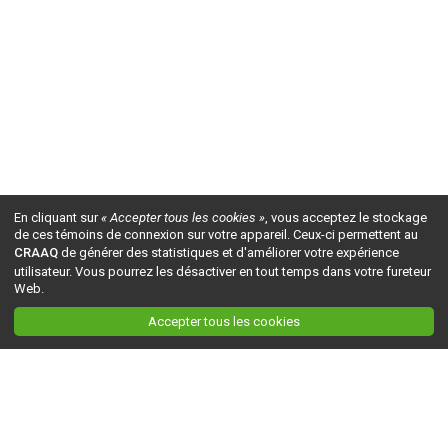
En cliquant sur
« Accepter tous les cookies »
, vous acceptez le stockage
de ces témoins de connexion sur votre appareil. Ceux-ci permettent au
CRAAQ
de générer des statistiques et d'améliorer votre expérience
utilisateur. Vous pourrez les désactiver en tout temps dans votre fureteur
Web.
Accepter tous les cookies
Ceci est la version du site en
développement
. Pour la version en
production
, visitez ce
lien
.