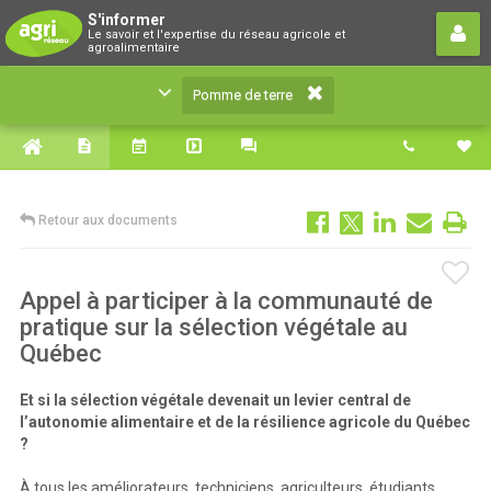
Pomme de terre
S'informer
Le savoir et l'expertise du réseau agricole et
Le savoir et l'expertise du réseau agricole et
agroalimentaire
agroalimentaire
Pomme de terre
Retour aux documents
Appel à participer à la communauté de
pratique sur la sélection végétale au
Québec
Et si la sélection végétale devenait un levier central de
l’autonomie alimentaire et de la résilience agricole du Québec
?
À tous les améliorateurs, techniciens, agriculteurs, étudiants,