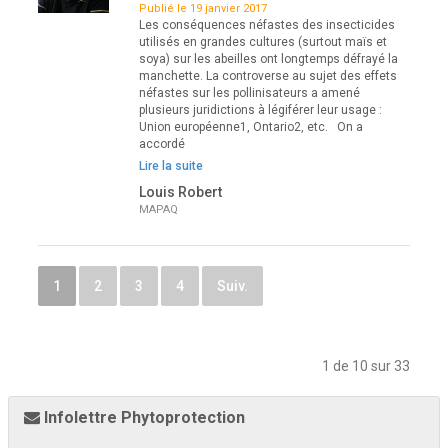
Publié le 19 janvier 2017
Les conséquences néfastes des insecticides
utilisés en grandes cultures (surtout maïs et
soya) sur les abeilles ont longtemps défrayé la
manchette. La controverse au sujet des effets
néfastes sur les pollinisateurs a amené
plusieurs juridictions à légiférer leur usage :
Union européenne1, Ontario2, etc. On a
accordé
Lire la suite
Louis Robert
MAPAQ
1
2
3
4
Suiv.
1 de 10 sur 33
Infolettre Phytoprotection