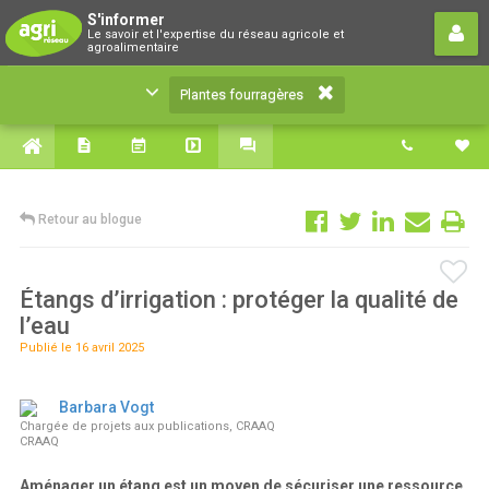
Plantes fourragères
S'informer
Le savoir et l'expertise du réseau agricole et
Le savoir et l'expertise du réseau agricole et
agroalimentaire
agroalimentaire
Plantes fourragères
Retour au blogue
Étangs d’irrigation : protéger la qualité de
l’eau
Publié le 16 avril 2025
Barbara Vogt
Chargée de projets aux publications, CRAAQ
CRAAQ
Aménager un étang est un moyen de sécuriser une ressource