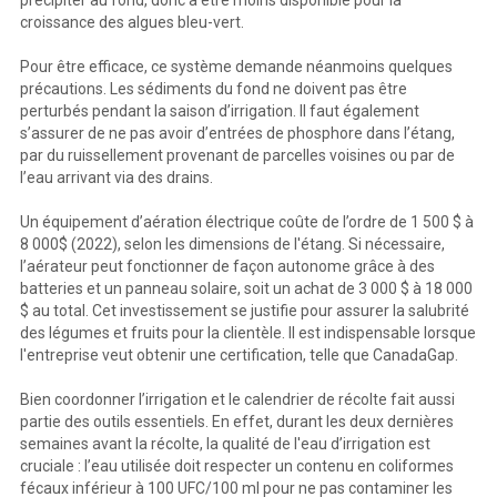
précipiter au fond, donc à être moins disponible pour la
croissance des algues bleu-vert.
Pour être efficace, ce système demande néanmoins quelques
précautions. Les sédiments du fond ne doivent pas être
perturbés pendant la saison d’irrigation. Il faut également
s’assurer de ne pas avoir d’entrées de phosphore dans l’étang,
par du ruissellement provenant de parcelles voisines ou par de
l’eau arrivant via des drains.
Un équipement d’aération électrique coûte de l’ordre de 1 500 $ à
8 000$ (2022), selon les dimensions de l'étang. Si nécessaire,
l’aérateur peut fonctionner de façon autonome grâce à des
batteries et un panneau solaire, soit un achat de 3 000 $ à 18 000
$ au total. Cet investissement se justifie pour assurer la salubrité
des légumes et fruits pour la clientèle. Il est indispensable lorsque
l'entreprise veut obtenir une certification, telle que CanadaGap.
Bien coordonner l’irrigation et le calendrier de récolte fait aussi
partie des outils essentiels. En effet, durant les deux dernières
semaines avant la récolte, la qualité de l'eau d’irrigation est
cruciale : l’eau utilisée doit respecter un contenu en coliformes
fécaux inférieur à 100 UFC/100 ml pour ne pas contaminer les