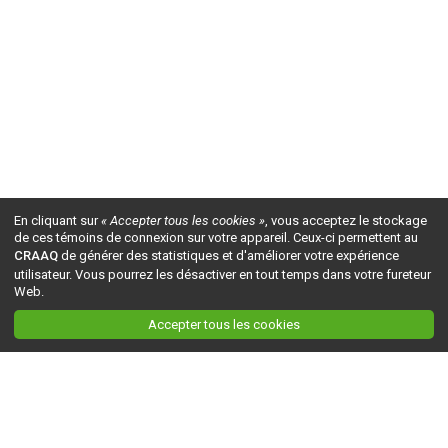
En cliquant sur
« Accepter tous les cookies »
, vous acceptez le stockage
de ces témoins de connexion sur votre appareil. Ceux-ci permettent au
CRAAQ
de générer des statistiques et d'améliorer votre expérience
utilisateur. Vous pourrez les désactiver en tout temps dans votre fureteur
Web.
Accepter tous les cookies
Ceci est la version du site en
développement
. Pour la version en
production
, visitez ce
lien
.