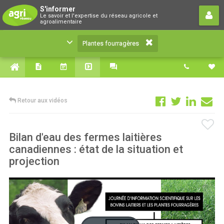
Plantes fourragères
S'informer
Le savoir et l'expertise du réseau agricole et
Le savoir et l'expertise du réseau agricole et
agroalimentaire
agroalimentaire
Plantes fourragères
Retour aux vidéos
Bilan d'eau des fermes laitières
canadiennes : état de la situation et
projection