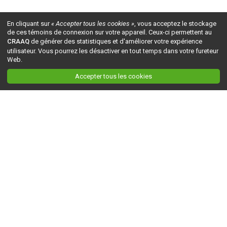
En cliquant sur
« Accepter tous les cookies »
, vous acceptez le stockage
de ces témoins de connexion sur votre appareil. Ceux-ci permettent au
CRAAQ
de générer des statistiques et d'améliorer votre expérience
utilisateur. Vous pourrez les désactiver en tout temps dans votre fureteur
Web.
Accepter tous les cookies
Ceci est la version du site en
développement
. Pour la version en
production
, visitez ce
lien
.