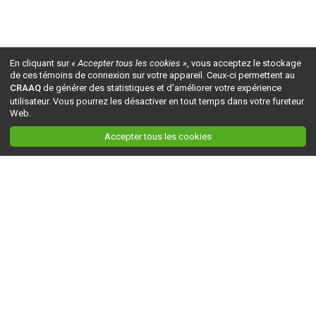
En cliquant sur
« Accepter tous les cookies »
, vous acceptez le stockage
de ces témoins de connexion sur votre appareil. Ceux-ci permettent au
CRAAQ
de générer des statistiques et d'améliorer votre expérience
utilisateur. Vous pourrez les désactiver en tout temps dans votre fureteur
Web.
Accepter tous les cookies
Ceci est la version du site en
développement
. Pour la version en
production
, visitez ce
lien
.