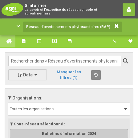
Réseau d’avertissements
S'informer
Le savoir et l'expertise du réseau agricole et
phytosanitaires (RAP)
agroalimentaire
Le savoir et l'expertise du réseau agricole et
Réseau d’avertissements phytosanitaires (RAP)
agroalimentaire
Masquer les
Date
filtres
(1)
Organisations:
Toutes les organisations
Sous-réseau sélectionné :
Bulletins d'information 2024