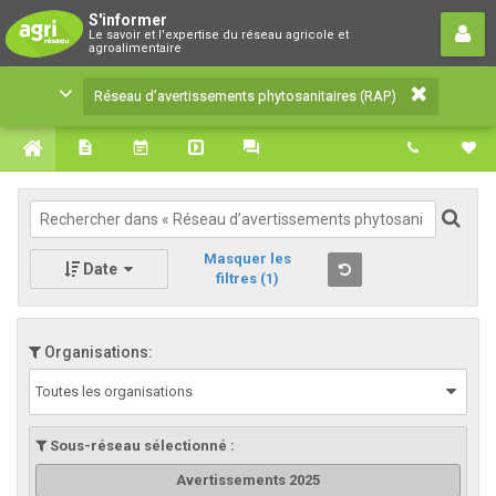
Réseau d’avertissements
S'informer
Le savoir et l'expertise du réseau agricole et
phytosanitaires (RAP)
agroalimentaire
Le savoir et l'expertise du réseau agricole et
Réseau d’avertissements phytosanitaires (RAP)
agroalimentaire
Masquer les
Date
filtres
(1)
Organisations:
Toutes les organisations
Sous-réseau sélectionné :
Avertissements 2025