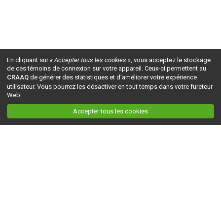
En cliquant sur
« Accepter tous les cookies »
, vous acceptez le stockage
de ces témoins de connexion sur votre appareil. Ceux-ci permettent au
CRAAQ
de générer des statistiques et d'améliorer votre expérience
utilisateur. Vous pourrez les désactiver en tout temps dans votre fureteur
Web.
Accepter tous les cookies
Ceci est la version du site en
développement
. Pour la version en
production
, visitez ce
lien
.