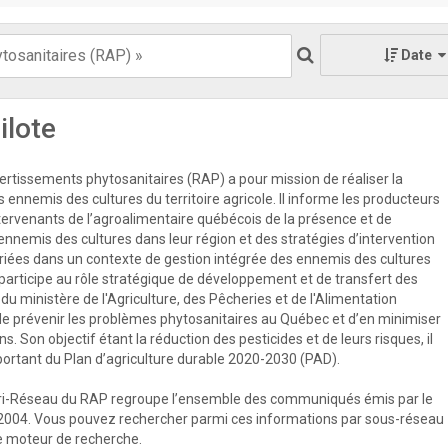
Date
ilote
rtissements phytosanitaires (RAP) a pour mission de réaliser la
s ennemis des cultures du territoire agricole. Il informe les producteurs
ntervenants de l’agroalimentaire québécois de la présence et de
 ennemis des cultures dans leur région et des stratégies d’intervention
priées dans un contexte de gestion intégrée des ennemis des cultures
participe au rôle stratégique de développement et de transfert des
u ministère de l'Agriculture, des Pêcheries et de l'Alimentation
e prévenir les problèmes phytosanitaires au Québec et d’en minimiser
s. Son objectif étant la réduction des pesticides et de leurs risques, il
mportant du Plan d’agriculture durable 2020-2030 (PAD).
ri-Réseau du RAP regroupe l’ensemble des communiqués émis par le
2004. Vous pouvez rechercher parmi ces informations par sous-réseau
 le moteur de recherche.