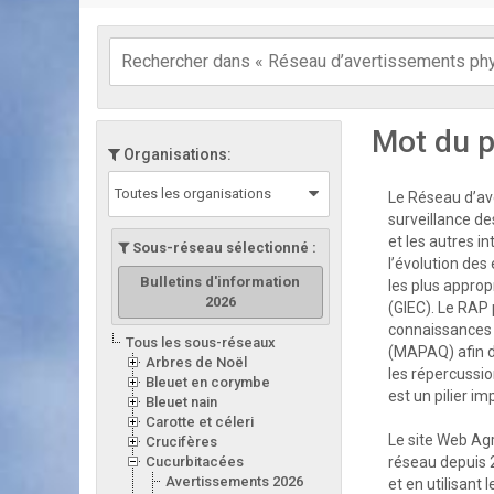
Mot du p
Organisations:
Toutes les organisations
Le Réseau d’ave
surveillance de
et les autres i
Sous-réseau sélectionné :
l’évolution des
Bulletins d'information
les plus appro
2026
(GIEC). Le RAP 
connaissances d
Tous les sous-réseaux
(MAPAQ) afin d
Arbres de Noël
les répercussion
Bleuet en corymbe
est un pilier i
Bleuet nain
Carotte et céleri
Le site Web Ag
Crucifères
Cucurbitacées
réseau depuis 
Avertissements 2026
et en utilisant