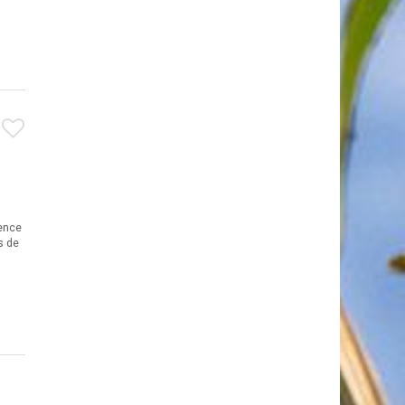
dence
s de