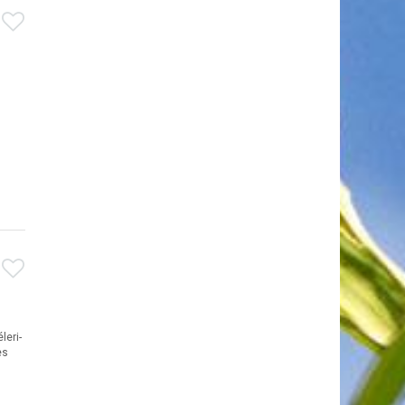
leri-
es