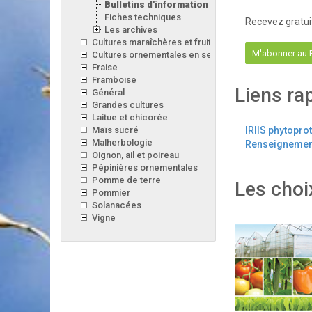
Bulletins d'information 2026
Fiches techniques
Recevez gratui
Les archives
Cultures maraîchères et fruitières en serre
M'abonner au
Cultures ornementales en serre
Fraise
Framboise
Liens ra
Général
Grandes cultures
Laitue et chicorée
Maïs sucré
IRIIS phytopro
Malherbologie
Renseignement
Oignon, ail et poireau
Pépinières ornementales
Pomme de terre
Les choi
Pommier
Solanacées
Vigne