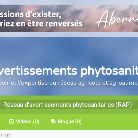
vertissements phytosanit
voir et l'expertise du réseau agricole et agroalime
Réseau d’avertissements phytosanitaires (RAP)
Vidéos
(0)
Blogue
(0)
 (rap)