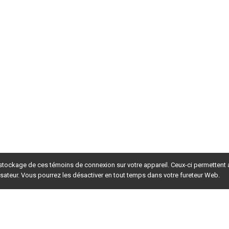
 stockage de ces témoins de connexion sur votre appareil. Ceux-ci permettent
lisateur. Vous pourrez les désactiver en tout temps dans votre fureteur Web.
rsion du site en
développement
. Pour la version en
production
,