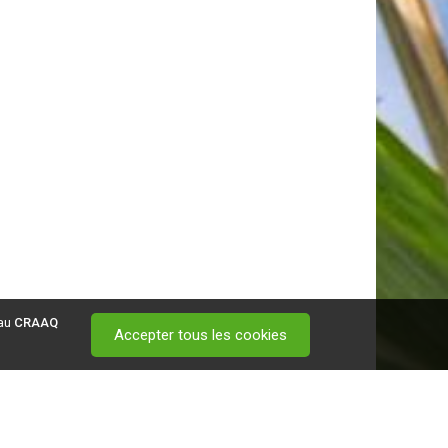
 au
CRAAQ
Accepter tous les cookies
 visitez ce
lien
.