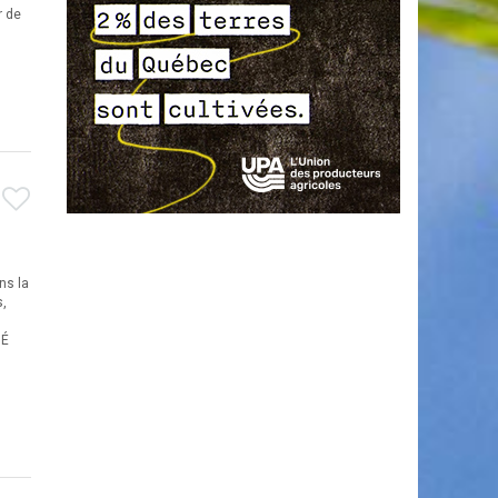
r de
ns la
s,
MÉ