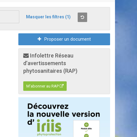
Masquer les filtres
(1)
Proposer un document
Infolettre Réseau
d’avertissements
phytosanitaires (RAP)
M'abonner au RAP