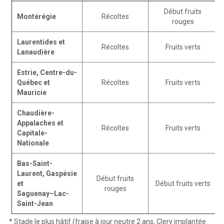
Début fruits
Montérégie
Récoltes
rouges
Laurentides et
Récoltes
Fruits verts
Lanaudière
Estrie, Centre-du-
Québec et
Récoltes
Fruits verts
Mauricie
Chaudière-
Appalaches et
Récoltes
Fruits verts
Capitale-
Nationale
Bas-Saint-
Laurent, Gaspésie
Début fruits
et
Début fruits verts
rouges
Saguenay–Lac-
Saint-Jean
* Stade le plus hâtif (fraise à jour neutre 2 ans, Clery implantée