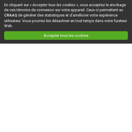
En cliquant sur
« Accepter tous les cookies »
, vous acceptez le stockage
de ces témoins de connexion sur votre appareil. Ceux-ci permettent au
CRAAQ
de générer des statistiques et d'améliorer votre expérience
utilisateur. Vous pourrez les désactiver en tout temps dans votre fureteur
Web.
Accepter tous les cookies
Ceci est la version du site en
développement
. Pour la version en
production
, visitez ce
lien
.
AGRI-RÉSEAU