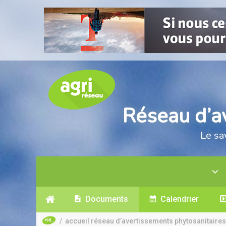
Réseau d’a
Le sa
Documents
Calendrier
/
accueil réseau d’avertissements phytosanitaires