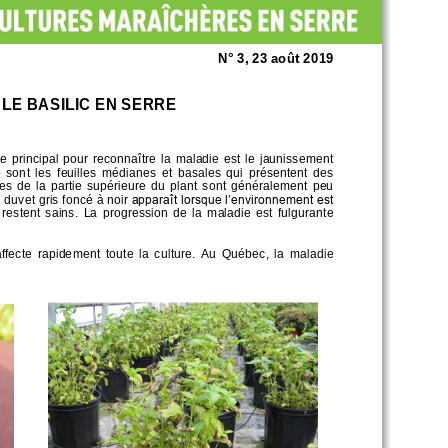
N°
3
, 
23 août 2019
 LE BASIL
IC
EN SERRE
  principal  pour  reconnaître  la  maladie  est  le  jaunissement 
 sont  les  feuilles
médianes  et
basales  qui  présentent  des 
nes
de  la  partie  supérieure  du  plant  sont  généralement  peu 
n duvet gris fo
ncé
à noir 
apparaît lorsque l’environnement est 
  restent  sains
. 
La  progression  de  la  maladie  est  fulgurante 
ffecte
rapidement
toute  la  culture.  Au  Québec,  la  maladie 