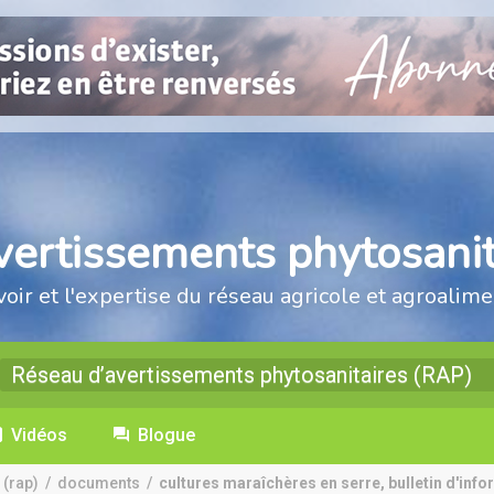
vertissements phytosanit
voir et l'expertise du réseau agricole et agroalime
Réseau d’avertissements phytosanitaires (RAP)
Vidéos
Blogue
 (rap)
/
documents
/
cultures maraîchères en serre, bulletin d'info