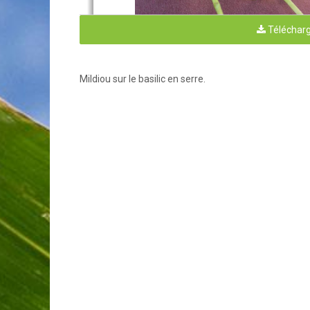
Télécharg
Photo
1
: Présence de duvet gris sous
une feuille mature et les cotylédons
Mildiou sur le basilic en serre.
RAP Cu
ltures maraîchères en serre 2019
Origine du problème
Dans  le  cas  présent,  le  mildiou  est  causé  par 
surtout les espèces 
de basilic 
à grandes feuille
petites feuilles
.
Les cultivars rouges, à saveur 
la maladie.
Depuis que la maladie est présente au Québec, 
se conserver 
à l’état latent dans l’environnem
les vents sur de très grandes distances. De 
pathogène  peut  aussi  provenir  des  semences
environ  2
graines  sur  10
000  provenant  de  
désinfection  des  semences  à  la  vapeur  perm
commercialement avec le
s semences thermotra