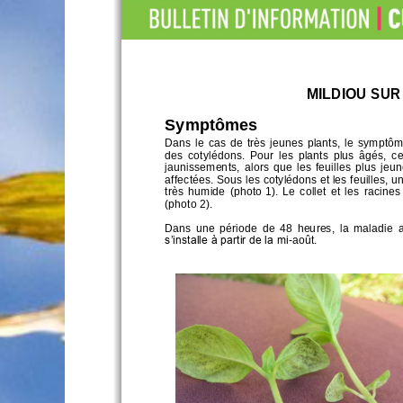
MILDIOU SUR
Symptômes
Dans  le  cas  de  très  jeunes  plants,  l
e
sympt
ôme
des  cotylédons. 
Pour  les  plants  plus  âgés,  ce 
jaunissements
,
alors  que  les  feuilles 
plus  jeu
affectées. 
Sous
les cotylédons et les feuilles, u
très  humide
(photo
1)
.  Le  collet 
et  les  racines
(photo
2).
Dans  une  période  de  48  heures,  la  maladie 
a
s’installe à partir de la mi
-
août.