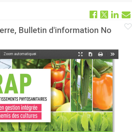
rre, Bulletin d'information No
oom
Mode
Télécharger
Imprimer
Outils
ant
présentation