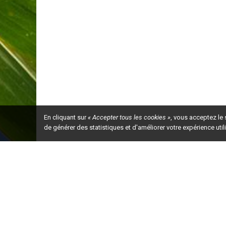
sont
:

La  présence  d’
humidité   élevée   (>
85
%
(
3 à 6
heures).

La présence d’eau de condensation (ex.
: rosé

U
ne température 
inférieure à
21
°C
.
Stratégies
préventives

Dépistez fréquemment la culture afin d’identifi
de  faire  les  traitements.  En  cas  de  doute, 
Laboratoire 
d’expertise et 
de diagnostic en phy
l’Alimentation (MAPAQ).

Condensation  sur  les  plantes
: si les ouvran
ambiante des serres augmente et il y a un risq
tôt le matin. L’eau de condensation favorise l
En cliquant sur
« Accepter tous les cookies »
, vous acceptez le
les ouvrants, 
veillez à les fermer
le plus tard p
de  brasser  l’air  stagnant.  Ha
bituellement,  à  
de générer des statistiques et d'améliorer votre expérience uti
ouvrants  doivent  être  maintenus  ouverts  la  nu
modulée selon la température extérieure. S’il le
moments
durant  la  journée
,
tout  en  maint
pourcentage d’humidité relative doit être inféri
Ceci est la ve

Le basilic aime la chaleur. Pour une croissanc
entre  17  à  18
°C
la  nuit  et  entre  20  et
30
°
croissance est fortement ralentie
,
et les maladi

Éliminez l
es plantes infectées. Pour ce faire,
dans un sac afin d’éviter la dispersion des spo

Ne compostez pas des plantes malades et ne le

Effectuez l’irrigation le matin pour permettre a
goutte
-
à
-
goutte ou l’irrigation souterraine (subi
le feuillage
.

Utilisez  des  semences  traitées  à  la  vapeur  ou