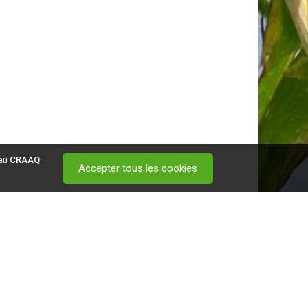
 au
CRAAQ
Accepter tous les cookies
 visitez ce
lien
.