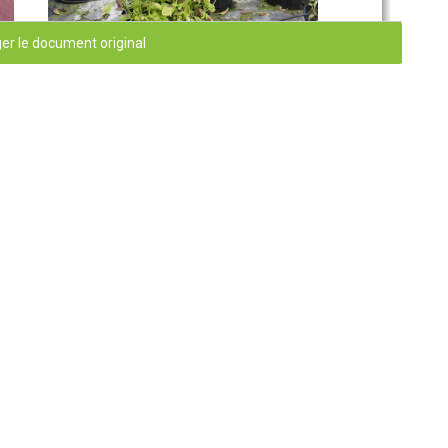
er le document original
Photo
2
:
Le mildiou peut causer des pertes économiques
importantes. Ici, l’ensemble de la culture
sera détruit.
Bulletin d’information
N
 ̊
3
, page 
1
 le
champignon 
Peronospora 
belbahrii
.
C
es  attaques 
vise
nt 
s
(les plus en demande par le consommateur)
et certaines à 
citronnée ou ceux de type 
thaï,
sont peu ou pas touchés par 
nos observations nous portent à croire que la maladie peut 
ent et que les spores de la maladie peuvent se propager par 
plus, les recherches en Europe ont démontré que l’agent 
.  Selon  une  recherche
italienne  (Garibaldi 
et 
coll.,  2004), 
diverses  sources  sont  contaminées  par 
Per
o
nospora
.  La 
et  d’éliminer  le  pathogène.  Cette  technique  est  apparue 
itées. En résumé, l
es conditions qui f
avorisent les infections 