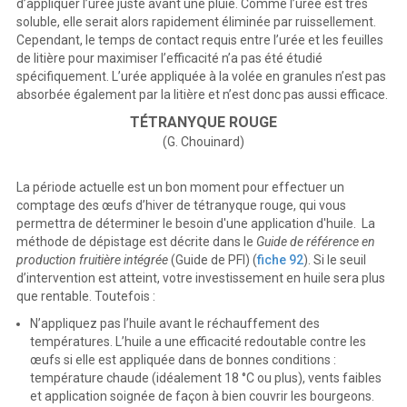
d’appliquer l’urée juste avant une pluie. Comme l’urée est très
soluble, elle serait alors rapidement éliminée par ruissellement.
Cependant, le temps de contact requis entre l’urée et les feuilles
de litière pour maximiser l’efficacité n’a pas été étudié
spécifiquement. L’urée appliquée à la volée en granules n’est pas
absorbée également par la litière et n’est donc pas aussi efficace.
TÉTRANYQUE ROUGE
(G. Chouinard)
La période actuelle est un bon moment pour effectuer un
comptage des œufs d’hiver de tétranyque rouge, qui vous
permettra de déterminer le besoin d'une application d'huile. La
méthode de dépistage est décrite dans le
Guide de référence en
production fruitière intégrée
(Guide de PFI) (
fiche 92
). Si le seuil
d’intervention est atteint, votre investissement en huile sera plus
que rentable. Toutefois :
N’appliquez pas l’huile avant le réchauffement des
températures. L’huile a une efficacité redoutable contre les
œufs si elle est appliquée dans de bonnes conditions :
température chaude (idéalement 18 °C ou plus), vents faibles
et application soignée de façon à bien couvrir les bourgeons.