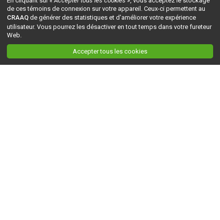
En cliquant sur
« Accepter tous les cookies »
, vous acceptez le stockage
de ces témoins de connexion sur votre appareil. Ceux-ci permettent au
CRAAQ
de générer des statistiques et d'améliorer votre expérience
utilisateur. Vous pourrez les désactiver en tout temps dans votre fureteur
Web.
Accepter tous les cookies
Ceci est la version du site en
développement
. Pour la version en
production
, visitez ce
lien
.
AGRI-RÉSEAU