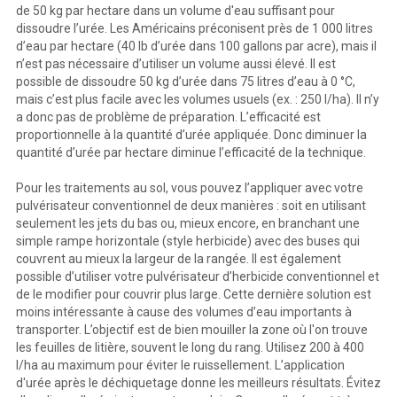
de 50 kg par hectare dans un volume d'eau suffisant pour
dissoudre l’urée. Les Américains préconisent près de 1 000 litres
d’eau par hectare (40 lb d’urée dans 100 gallons par acre), mais il
n’est pas nécessaire d’utiliser un volume aussi élevé. Il est
possible de dissoudre 50 kg d’urée dans 75 litres d’eau à 0 °C,
mais c’est plus facile avec les volumes usuels (ex. : 250 l/ha). Il n’y
a donc pas de problème de préparation. L’efficacité est
proportionnelle à la quantité d’urée appliquée. Donc diminuer la
quantité d’urée par hectare diminue l’efficacité de la technique.
Pour les traitements au sol, vous pouvez l’appliquer avec votre
pulvérisateur conventionnel de deux manières : soit en utilisant
seulement les jets du bas ou, mieux encore, en branchant une
simple rampe horizontale (style herbicide) avec des buses qui
couvrent au mieux la largeur de la rangée. Il est également
possible d’utiliser votre pulvérisateur d’herbicide conventionnel et
de le modifier pour couvrir plus large. Cette dernière solution est
moins intéressante à cause des volumes d’eau importants à
transporter. L’objectif est de bien mouiller la zone où l'on trouve
les feuilles de litière, souvent le long du rang. Utilisez 200 à 400
l/ha au maximum pour éviter le ruissellement. L’application
d'urée après le déchiquetage donne les meilleurs résultats. Évitez