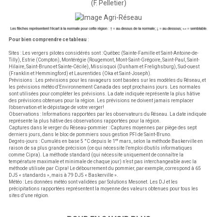
(F. Pelletier)
Pour bien comprendre ce tableau
:
Sites : Les vergers pilotes considérés sont : Québec (Sainte-Famille et Saint-Antoine-de-
Tilly), Estrie (Compton), Montérégie (Rougemont, Mont-Saint-Grégoire, Saint-Paul, Saint-
Hilaire, Saint-Bruno et Sainte-Cécile), Missisquoi (Dunham et Frelighsburg), Sud-ouest
(Franklin et Hemmingford) et Laurentides (Oka et Saint-Joseph).
Prévisions : Les prévisions pour les ravageurs sont basées sur les modèles du Réseau, et
les prévisions météo d’Environnement Canada des sept prochains jours. Les normales
sont utilisées pour compléter les prévisions. La date indiquée représente la plus hâtive
des prévisions obtenues pour la région. Les prévisions ne doivent jamais remplacer
l’observation et le dépistage de votre verger!
Observations : Informations rapportées par les observateurs du Réseau. La date indiquée
représente la plus hâtive des observations rapportées pour la région.
Captures dans le verger du Réseau-pommier : Captures moyennes par piège des sept
derniers jours, dans le bloc de pommiers sous gestion PFI de Saint-Bruno.
er
Degrés-jours : Cumulés en base 5 °C depuis le 1
mars, selon la méthode Baskerville en
raison de sa plus grande précision (ce qui nécessite l’emploi d’outils informatiques
comme Cipra). La méthode standard (qui nécessite uniquement de connaître la
température maximale et minimale de chaque jour) n’est pas interchangeable avec la
méthode utilisée par Cipra! Le débourrement du pommier, par exemple, correspond à 65
DJ5 « standards », mais à 79 DJ5 « Baskerville ».
Météo : Les données météo sont validées par Solutions Mesonet. Les DJ et les
précipitations rapportées représentent la moyenne des valeurs obtenues pour tous les
sites d’une région.