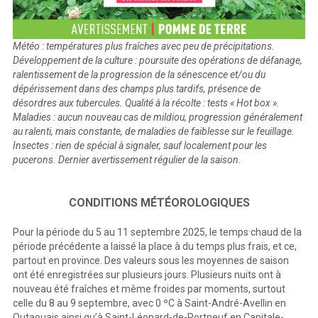
Météo : températures plus fraîches avec peu de précipitations.
Développement de la culture : poursuite des opérations de défanage,
ralentissement de la progression de la sénescence et/ou du
dépérissement dans des champs plus tardifs, présence de
désordres aux tubercules. Qualité à la récolte : tests « Hot box ».
Maladies : aucun nouveau cas de mildiou, progression généralement
au ralenti, mais constante, de maladies de faiblesse sur le feuillage.
Insectes : rien de spécial à signaler, sauf localement pour les
pucerons. Dernier avertissement régulier de la saison.
CONDITIONS MÉTÉOROLOGIQUES
Pour la période du 5 au 11 septembre 2025, le temps chaud de la
période précédente a laissé la place à du temps plus frais, et ce,
partout en province. Des valeurs sous les moyennes de saison
ont été enregistrées sur plusieurs jours. Plusieurs nuits ont à
nouveau été fraîches et même froides par moments, surtout
celle du 8 au 9 septembre, avec 0 ºC à Saint-André-Avellin en
Outaouais ainsi qu’à Saint-Léonard-de-Portneuf en Capitale-