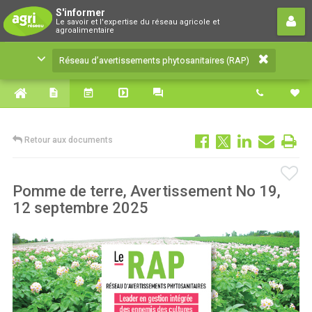
Réseau d’avertissements
S'informer
Le savoir et l'expertise du réseau agricole et
phytosanitaires (RAP)
agroalimentaire
Le savoir et l'expertise du réseau agricole et
Réseau d’avertissements phytosanitaires (RAP)
agroalimentaire
Retour aux documents
Pomme de terre, Avertissement No 19,
12 septembre 2025