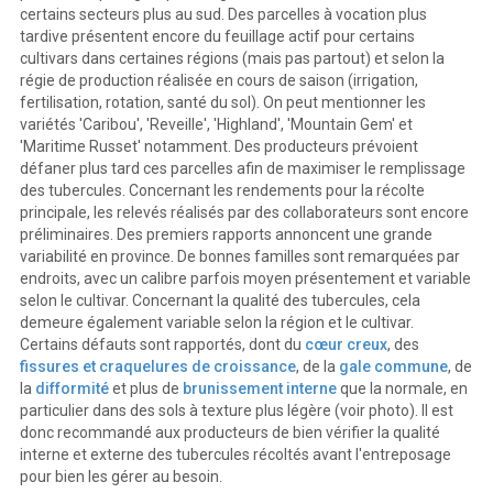
certains secteurs plus au sud. Des parcelles à vocation plus
tardive présentent encore du feuillage actif pour certains
cultivars dans certaines régions (mais pas partout) et selon la
régie de production réalisée en cours de saison (irrigation,
fertilisation, rotation, santé du sol). On peut mentionner les
variétés 'Caribou', 'Reveille', 'Highland', 'Mountain Gem' et
'Maritime Russet' notamment. Des producteurs prévoient
défaner plus tard ces parcelles afin de maximiser le remplissage
des tubercules. Concernant les rendements pour la récolte
principale, les relevés réalisés par des collaborateurs sont encore
préliminaires. Des premiers rapports annoncent une grande
variabilité en province. De bonnes familles sont remarquées par
endroits, avec un calibre parfois moyen présentement et variable
selon le cultivar. Concernant la qualité des tubercules, cela
demeure également variable selon la région et le cultivar.
Certains défauts sont rapportés, dont du
cœur creux
, des
fissures et craquelures de croissance
, de la
gale commune
, de
la
difformité
et plus de
brunissement interne
que la normale, en
particulier dans des sols à texture plus légère (voir photo). Il est
donc recommandé aux producteurs de bien vérifier la qualité
interne et externe des tubercules récoltés avant l'entreposage
pour bien les gérer au besoin.