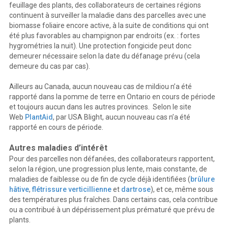
feuillage des plants, des collaborateurs de certaines régions
continuent à surveiller la maladie dans des parcelles avec une
biomasse foliaire encore active, à la suite de conditions qui ont
été plus favorables au champignon par endroits (ex. : fortes
hygrométries la nuit). Une protection fongicide peut donc
demeurer nécessaire selon la date du défanage prévu (cela
demeure du cas par cas).
Ailleurs au Canada, aucun nouveau cas de mildiou n’a été
rapporté dans la pomme de terre en Ontario en cours de période
et toujours aucun dans les autres provinces. Selon le site
Web
PlantAid
, par USA Blight, aucun nouveau cas n’a été
rapporté en cours de période.
Autres maladies d’intérêt
Pour des parcelles non défanées, des collaborateurs rapportent,
selon la région, une progression plus lente, mais constante, de
maladies de faiblesse ou de fin de cycle déjà identifiées (
brûlure
hâtive
,
flétrissure verticillienne
et
dartrose
), et ce, même sous
des températures plus fraîches. Dans certains cas, cela contribue
ou a contribué à un dépérissement plus prématuré que prévu de
plants.