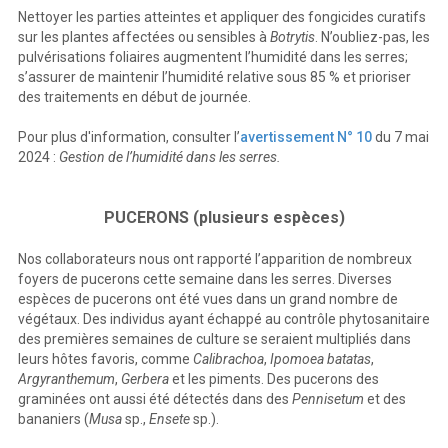
Nettoyer les parties atteintes et appliquer des fongicides curatifs
sur les plantes affectées ou sensibles à
Botrytis
. N’oubliez-pas, les
pulvérisations foliaires augmentent l’humidité dans les serres;
s’assurer de maintenir l’humidité relative sous 85 % et prioriser
des traitements en début de journée.
Pour plus d'information, consulter l’
avertissement N° 10
du 7 mai
2024 :
Gestion de l’humidité dans les serres.
PUCERONS (plusieurs espèces)
Nos collaborateurs nous ont rapporté l’apparition de nombreux
foyers de pucerons cette semaine dans les serres. Diverses
espèces de pucerons ont été vues dans un grand nombre de
végétaux. Des individus ayant échappé au contrôle phytosanitaire
des premières semaines de culture se seraient multipliés dans
leurs hôtes favoris, comme
Calibrachoa
,
Ipomoea batatas
,
Argyranthemum
,
Gerbera
et les piments. Des pucerons des
graminées ont aussi été détectés dans des
Pennisetum
et des
bananiers (
Musa
sp.,
Ensete
sp.).