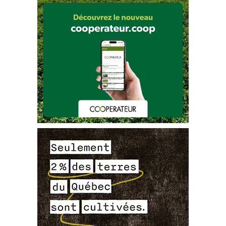
    Personnaliser la stratégie de ventilation aux réalités de l’entreprise.
o
RAP 
Cultures 
ornementales
 en serre
Botrytis
 cinerea
, page 
3