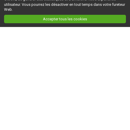
utilisateur. Vous pourrez les désactiver en tout temps dans votre fureteur
Web.
Accepter tous les cookies
Ceci est la version du site en
développement
. Pour la version en
production
, visitez ce
lien
.
AGRI-RÉSEAU
À propos d'Agri-Réseau
S'INFORMER