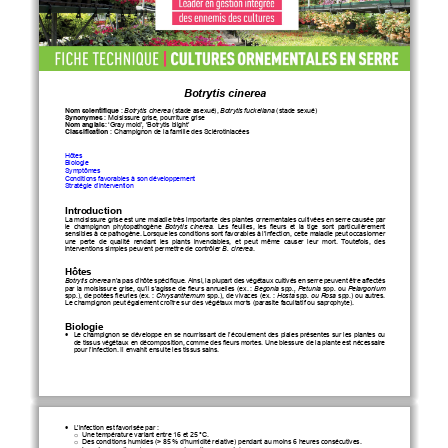
Botrytis cinerea
Nom scientifique
 : 
Botrytis cinerea
 (stade asexué)
,
 Botrytis fuckeliana 
(stad
e sexué)
Synonymes
: Moisissure grise, pourriture grise 
Nom anglais
: ‘Gray mold’
, 
‘Botrytis 
blight’
Classification
: Champignon 
de la famille des Sclérotiniacées
Hôtes
Biologie
Symptômes
Conditions favorables à son développement
Stratégie d’intervention 
Introduction
La moisissure grise est une maladie très importante des plantes ornementales cultivées en serre
 causée par 
le  champignon  phytopathogène  
Botrytis  cinerea
.  Les  feuilles,  les  
fleurs  et  la  tige  sont  particulièrement  
sensibles à
 ce pathogène.
 Lorsque les conditions sont favorables à l’infection, cette maladie peut occasionner 
une  perte  de  qualité  rendant  les  plants  invendables,  et  peut  même  causer  leur  mort.  Toutefois,  des  
interventions simples peuvent permettre de contrôler 
B
. cinerea
.
Hôtes
Botrytis cinerea
 n’a pas d’hôte spécifique
. Ainsi, la plupart des v
égétaux cultivés en serre peuvent être affectés 
par 
la moisissure grise
, qu’il s’agisse de fleurs annuelles (ex
. : 
Begonia 
spp
., P
etunia 
spp
. 
ou
 Pelargonium
spp
.
), de potées fleuries (ex
. : 
Chrysanthemum
spp
.
), de vivaces (ex
. : 
Hosta
spp
. ou Rosa 
spp.) ou autres. 
Le champignon peut également 
croît
re sur 
des
 végétaux morts
 (parasite facultatif ou 
saprophyte)
. 
Biologie
•
   Le champignon se développe en se nourrissant de l’écoulement des plaies présentes sur l
es plantes ou 
de tissus végétaux en décomposition, comme d
es fleurs mortes.
 Une blessure de la plante est nécessaire 
pour l’
infection. 
Il envahit ensuite les tissus sains.
•
   L’infection est favorisée par
 : 
  Une température variant ent
re 16 et 25
 °C
. 
o
  Des conditions humides (> 85 % d’humidité relative) pendant au moins 6 heures
 consécutives.
o