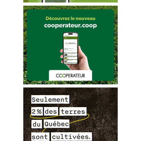
Source
:
Bernard Drouin et L
EDP (MAPAQ)
RAP Framboise
Dépistage et contrôle des tétranyques
, page 
3