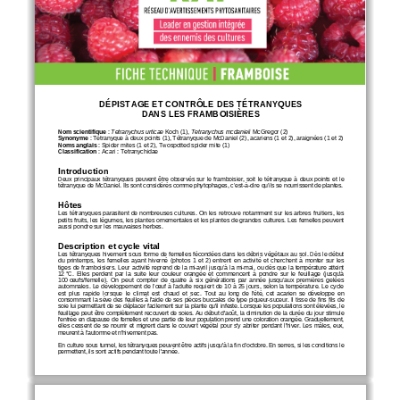
DÉPISTAGE ET CONTRÔLE DES TÉTRANYQUES 
DANS LES FRAMBOISIÈRES
Nom scientifique
: 
Tetranychus urticae
Koch (1), 
Tetranychus mcdanieli
 McG
regor
 (2)
Synonyme 
: Tétranyque à deux points (1), Tétranyque de McDaniel (2), acariens (1 et 2), araignées (1 et 2)
Noms anglais 
: Spider mites
 (1 et 2)
, Twospotted spider mite (1)
Classification 
: Acari
 : Tetranychidae
Introduction
Deux  principaux  tétranyques  peuvent  être  observés  sur  le
 framboisier
, soit
 le  tétranyque  à  deux  points  et  le  
tétranyque de McDaniel. Ils sont considérés comme 
phytophages, c’est
-à-dire qu’ils se nourrissent de plantes.
Hôtes
Les tétranyques parasitent
 de nombreuses cultures. On les
 retrouve 
notamment sur les arbres fruitiers, les 
petits fruits, les légumes, les plantes ornementales et les plantes de grandes 
cultures
. Les femelles peuvent 
aussi pondre sur les mauvaises herbes.
Description et cycle vital
Les tétranyques hivernent 
sous forme de femelles fécondées dans les débris végétaux au sol.
 Dès le début 
du  printemps,  les  femelles  ayant  hiverné  
(photos 
1  et  2)
  entrent  en  activité  et  cherchent  à  monter  sur  les  
tiges de framboisiers.
  Leur 
activité 
reprend 
de 
la  mi-
avril 
jusqu’à 
la mi-mai,
 ou  dès  que  la  température  atteint  
12 
°C. 
Elles  perdent  par  la  suite  leur  couleur
  orangée  et  commencent  à  pondre  sur  le  feuillage  (jusqu'à  
100 
œufs/femelle).
  On  peut  compter  de  quatre  à  six  générations  par  année 
jusqu’aux  premières  gelées  
automnales. Le développement de l’œuf à l’adulte requiert de 10 à 25 jours, selon la température. Le cycle 
est  plus  rapide  lorsque  le  climat  est  chaud  et  sec
.  Tout  au  long  de  l'été,  cet  acarien  se  développe  en  
consommant la sève des feuilles à l'aide de ses pièces buccales de type piqueur
-suceur.
 Il  tisse  de  fins  fils  de  
soie lui permettant de se déplacer facilement sur la plante qu'il infeste. Lorsque les populations sont élevées, le 
feuillage peut
 être 
complètement recouvert de soies
. Au début d'août, la diminution de la durée du jour stimule 
l'entrée en diapause de femelles et une partie de l
eur
 population 
prend une coloration 
orangée. Graduellement, 
elles  cessent  de  se  nourrir  et  migrent  dans  le  couvert  végétal  pour
 s'y  abriter  pendant  l'hiver.  
Les  mâles
, eux, 
meurent à l'automne et n'hiv
ernent pas.
En culture sous tunnel, les tétranyques peuvent être actifs jusqu'à la fin 
d’octobre. En serres, si les conditions le 
permettent
, ils sont actifs pendant toute l'année.