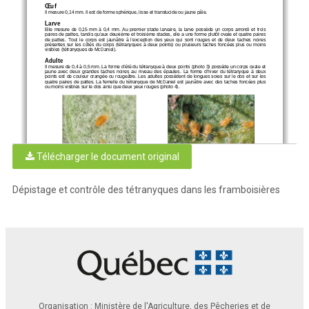
Œuf
Il mesure 0,14 mm
. Il est de forme sphérique, lisse 
et translucide ou jaune pâle.
Larve
Elle  mesure  
de 
0,15  mm  à  0,4  mm
.  Au  premier  stade  larvaire,  
la  larve
  possède  un  corps  arrondi  et  trois  
paires de pattes
, tandis qu’aux
 deuxième et troisième stades,
 elle a une forme plutôt ovale et quatre paires 
de  pattes
.  Tout  le  corps  est  jaunâtr
e  à  l’exception  des  yeux  qui  sont  rouges  et  de  deux  taches  noires
présentes  sur  les  côtés  du  corps  (tétranyques  à  deux  points)
  ou  plusieurs  taches  foncées  plus  ou  moins  
vis
ibles (tétranyques de McDaniel)
. 
Adulte
Il mesure
 de 0,4 à
 0,5 mm.
 La forme d’été du tétranyque à deux points
 (photo 
3) possède un corps ovale et 
jaune  avec  deux  grandes  taches  noires  au  niveau  des  épaules
.  La  forme  d’hiver  
du  tétranyque 
à  deux  
points 
est
 de couleur orangée ou rougeâtre.
 Les adultes possèdent de longues soies sur le dos et sur les 
quatre paires de pattes
. La femelle du tétranyque de McDaniel est jaunâtre avec des taches foncées plus 
ou moins visibles sur le dos ainsi que deux yeux rouges 
(photo
 4).  
Télécharger le document original
Photo 1 
: Femelle hivernante 
adulte 
de 
Photo 2 
: Tétranyques
 de McDaniel
tétranyque à deux points
 et un oeuf
(femelles hivernantes)
Source
: L
EDP (MAPAQ)
Source
: Bernard Drouin 
(
MAPAQ
)
Dépistage et contrôle des tétranyques dans les framboisières
Photo 3 
: Tétranyque à deux points
 adulte
Photo 4 
: Tétranyques
 de McDaniel
Source 
: Bernard Drouin (
MAPAQ
) 
et un oeuf
Source
:
L
EDP (MAPAQ)
Organisation : Ministère de l'Agriculture, des Pêcheries et de