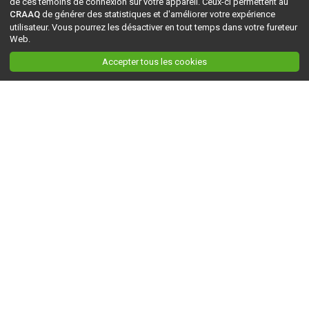
de ces témoins de connexion sur votre appareil. Ceux-ci permettent au
CRAAQ
de générer des statistiques et d'améliorer votre expérience
utilisateur. Vous pourrez les désactiver en tout temps dans votre fureteur
Web.
Accepter tous les cookies
Ceci est la version du site en
développement
. Pour la version en
production
, visitez ce
lien
.
AGRI-RÉSEAU