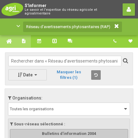
Réseau d’avertissements
S'informer
Le savoir et l'expertise du réseau agricole et
phytosanitaires (RAP)
agroalimentaire
Le savoir et l'expertise du réseau agricole et
Réseau d’avertissements phytosanitaires (RAP)
agroalimentaire
Masquer les
Date
filtres
(1)
Organisations:
Toutes les organisations
Sous-réseau sélectionné :
Bulletins d'information 2004