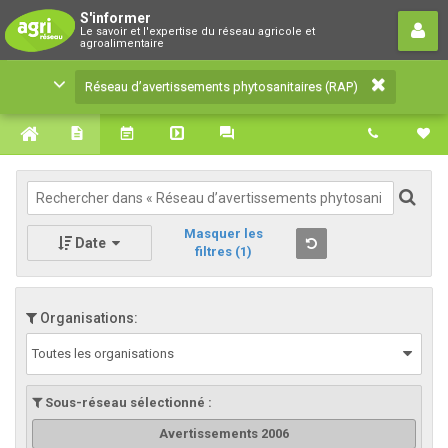
Réseau d’avertissements
S'informer
Le savoir et l'expertise du réseau agricole et
phytosanitaires (RAP)
agroalimentaire
Le savoir et l'expertise du réseau agricole et
Réseau d’avertissements phytosanitaires (RAP)
agroalimentaire
Masquer les
Date
filtres
(1)
Organisations:
Toutes les organisations
Sous-réseau sélectionné :
Avertissements 2006