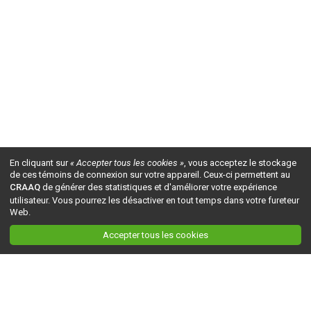
En cliquant sur
« Accepter tous les cookies »
, vous acceptez le stockage
de ces témoins de connexion sur votre appareil. Ceux-ci permettent au
CRAAQ
de générer des statistiques et d'améliorer votre expérience
utilisateur. Vous pourrez les désactiver en tout temps dans votre fureteur
Web.
Accepter tous les cookies
Ceci est la version du site en
développement
. Pour la version en
production
, visitez ce
lien
.