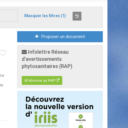
Masquer les filtres
(1)
Proposer un document
Infolettre Réseau
d’avertissements
phytosanitaires (RAP)
 Le
M'abonner au RAP
es.