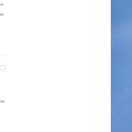
sur
 se
e
ses