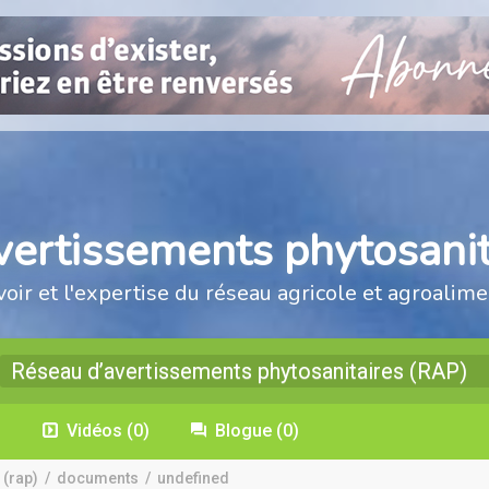
vertissements phytosanit
voir et l'expertise du réseau agricole et agroalime
Réseau d’avertissements phytosanitaires (RAP)
)
Vidéos
(0)
Blogue
(0)
 (rap)
/
documents
/
undefined