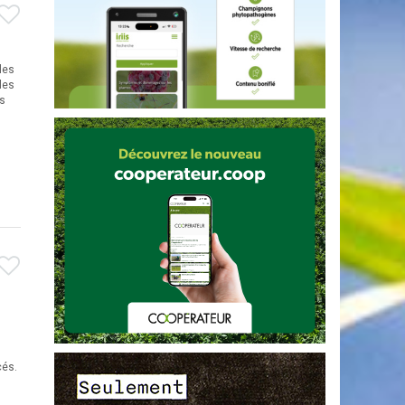
les
les
s
cés.