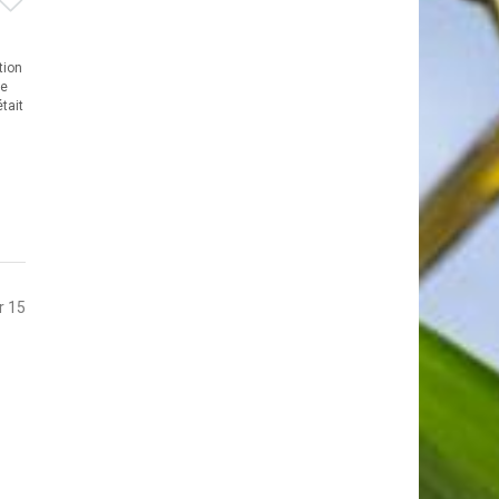
tion
de
tait
r 15