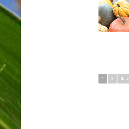
1
2
Suiv