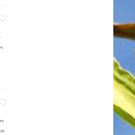
s
e,
ées
 de