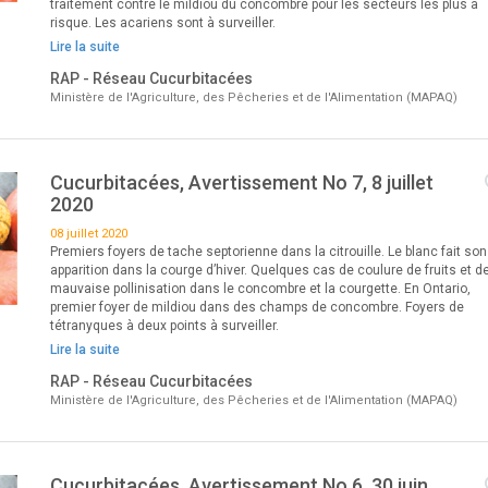
traitement contre le mildiou du concombre pour les secteurs les plus à
risque. Les acariens sont à surveiller.
Lire la suite
RAP - Réseau Cucurbitacées
Ministère de l'Agriculture, des Pêcheries et de l'Alimentation (MAPAQ)
Cucurbitacées, Avertissement No 7, 8 juillet
2020
08 juillet 2020
Premiers foyers de tache septorienne dans la citrouille. Le blanc fait son
apparition dans la courge d’hiver. Quelques cas de coulure de fruits et d
mauvaise pollinisation dans le concombre et la courgette. En Ontario,
premier foyer de mildiou dans des champs de concombre. Foyers de
tétranyques à deux points à surveiller.
Lire la suite
RAP - Réseau Cucurbitacées
Ministère de l'Agriculture, des Pêcheries et de l'Alimentation (MAPAQ)
Cucurbitacées, Avertissement No 6, 30 juin