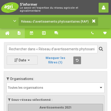
Réseau d’avertissements
S'informer
Le savoir et l'expertise du réseau agricole et
phytosanitaires (RAP)
agroalimentaire
Le savoir et l'expertise du réseau agricole et
Réseau d’avertissements phytosanitaires (RAP)
agroalimentaire
Masquer les
Date
filtres
(1)
Organisations:
Toutes les organisations
Sous-réseau sélectionné :
Avertissements 2021