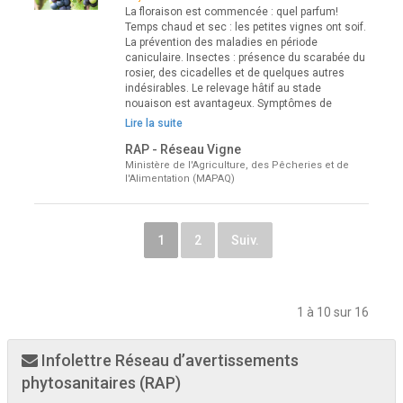
La floraison est commencée : quel parfum!
Temps chaud et sec : les petites vignes ont soif.
La prévention des maladies en période
caniculaire. Insectes : présence du scarabée du
rosier, des cicadelles et de quelques autres
indésirables. Le relevage hâtif au stade
nouaison est avantageux. Symptômes de
Lire la suite
RAP - Réseau Vigne
Ministère de l'Agriculture, des Pêcheries et de
l'Alimentation (MAPAQ)
1
2
Suiv.
1 à 10 sur 16
Infolettre Réseau d’avertissements
phytosanitaires (RAP)