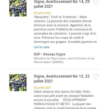
Vigne, Avertissement No 14, 29
juillet 2021
29 juillet 2021
‘Marquette’, ‘Foch’ et ‘Frontenac’ : début
véraison. La pression des maladies devrait
diminuer avec la véraison. Apparition de la
pourriture noire. Problème de croissance et
anomalies de coloration : il pourrait s'agir d'un
virus. Prévenez les coups de soleil et
dommages aux grappes. Scarabée japonais en
Lire la suite
RAP - Réseau Vigne
Ministère de l'Agriculture, des Pêcheries et de
l'Alimentation (MAPAQ)
Vigne, Avertissement No 13, 22
juillet 2021
22 juillet 2021
Début véraison des raisins de table. Filets :
serez-vous prêt avant les oiseaux? Maladies
encore à surveiller. DÉVELOPPEMENT
PHÉNOLOGIQUE ET MÉTÉO La plupart des
cépages sont au stade fermeture de la grappe,