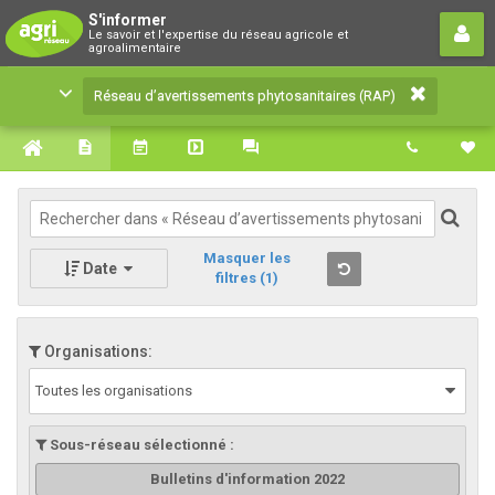
Réseau d’avertissements
S'informer
Le savoir et l'expertise du réseau agricole et
phytosanitaires (RAP)
agroalimentaire
Le savoir et l'expertise du réseau agricole et
Réseau d’avertissements phytosanitaires (RAP)
agroalimentaire
Masquer les
Date
filtres
(1)
Organisations:
Toutes les organisations
Sous-réseau sélectionné :
Bulletins d'information 2022