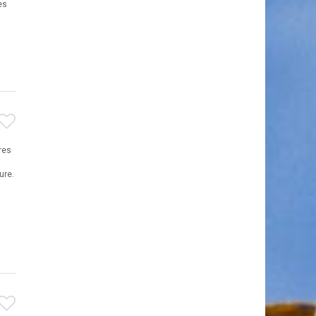
es
res
ure.