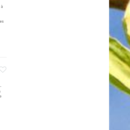
 à
les
-
n
e