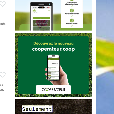
osée
rs
ont