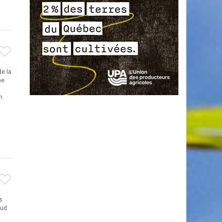
e la
he
n
s
sud