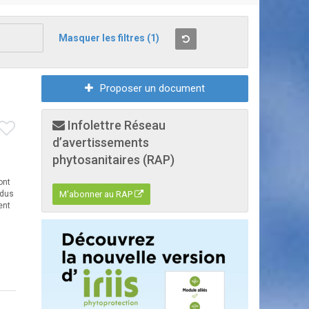
Masquer les filtres
(1)
Proposer un document
Infolettre Réseau
d’avertissements
phytosanitaires (RAP)
ont
idus
M'abonner au RAP
ent