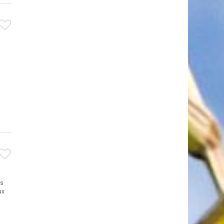
es
ux