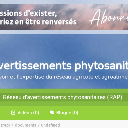
vertissements phytosanit
voir et l'expertise du réseau agricole et agroalime
Réseau d’avertissements phytosanitaires (RAP)
)
Vidéos
(0)
Blogue
(0)
 (rap)
/
documents
/
undefined